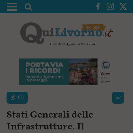
A
t
t
i
v
a
Giovedì 06 Agosto 2026 - 19:36
l
V
a
a
i
r
a
i
i
c
c
o
n
e
t
(1)
r
e
c
n
u
Stati Generali delle
a
t
i
Infrastrutture. Il
p
r