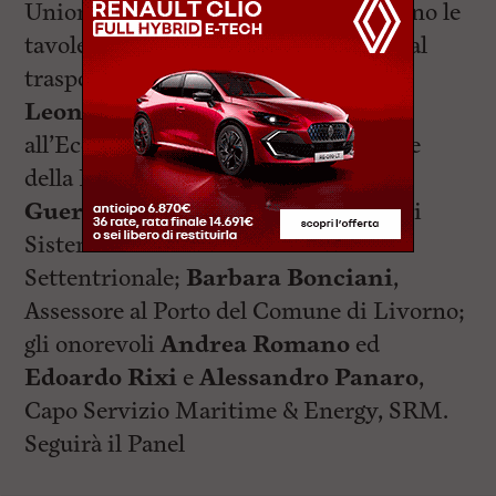
Uniontrasporti. Al termine si apriranno le
tavole rotonde: nella prima, dedicata al
trasporto marittimo, parteciperanno
Leonardo Marras
, Assessore
all’Economia e alle Attività produttive
della Regione Toscana;
Luciano
Guerrieri
, Presidente dell’Autorità di
Sistema Portuale del Mar Tirreno
Settentrionale;
Barbara Bonciani
,
Assessore al Porto del Comune di Livorno;
gli onorevoli
Andrea Romano
ed
Edoardo Rixi
e
Alessandro Panaro
,
Capo Servizio Maritime & Energy, SRM.
Seguirà il Panel