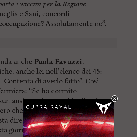
orta i vaccini per la Regione
neglia e Sani, concordi
eoccupazione? Assolutamente no”.
’onda anche
Paola Favuzzi
,
iche, anche lei nell’elenco dei 45:
Contenta di averlo fatto”. Così
nfermiera: “Se ho dormito
un ansia anzi semmai ho l’ansia
pero che tutto questo risalto
sta direzione”.
ta giornata, la direttrice generale