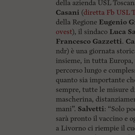
della azienda USL Toscan
Casani
(
diretta Fb USL 
della Regione
Eugenio G
ovest
), il sindaco
Luca Sa
Francesco Gazzetti
.
Ca
ndr) è una giornata storic
insieme, in tutta Europa, 
percorso lungo e compless
quanto sia importante ch
sempre, tutte le misure 
mascherina, distanziamen
mani”.
Salvetti
: “Solo p
sarà pronto il vaccino e o
a Livorno ci riempie il cu