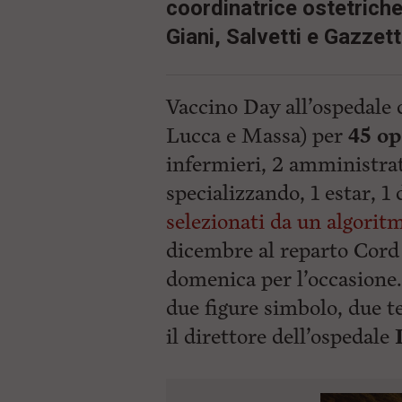
ù
coordinatrice ostetriche
P
Giani, Salvetti e Gazzett
r
i
n
c
i
Vaccino Day all’ospedale 
p
Lucca e Massa) per
45 op
a
l
infermieri, 2 amministrati
e
V
specializzando, 1 estar, 1 
a
i
selezionati da un algorit
i
n
dicembre al reparto Cord 
f
domenica per l’occasione. 
o
n
due figure simbolo, due t
d
o
il direttore dell’ospedale