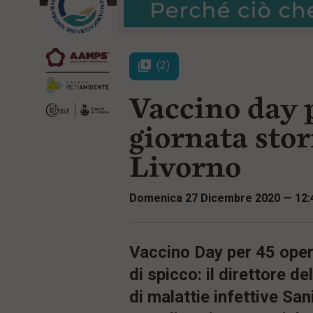
r
t
i
e
n
n
c
u
i
t
(2)
p
i
a
p
Vaccino day p
l
r
e
i
:
n
giornata stor
c
i
Livorno
p
a
l
Domenica 27 Dicembre 2020 — 12:
i
V
a
i
Vaccino Day per 45 opera
a
l
di spicco: il direttore de
M
e
di malattie infettive San
n