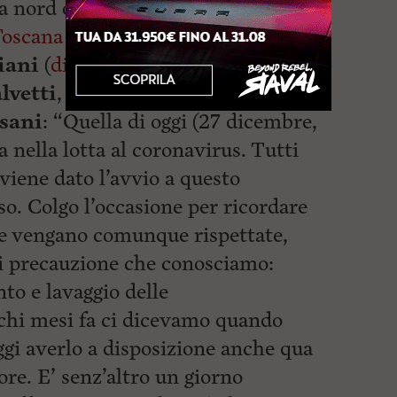
a nord ovest,
Maria Letizia
Toscana nord ovest
), il presidente
iani
(
diretta Fb USL Toscana nord
lvetti
, il consigliere regionale
sani
: “Quella di oggi (27 dicembre,
a nella lotta al coronavirus. Tutti
viene dato l’avvio a questo
o. Colgo l’occasione per ricordare
e vengano comunque rispettate,
di precauzione che conosciamo:
to e lavaggio delle
ochi mesi fa ci dicevamo quando
ggi averlo a disposizione anche qua
ore. E’ senz’altro un giorno