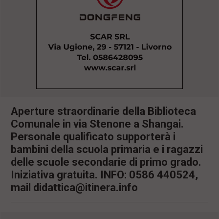
l
e
V
a
i
i
n
f
o
n
d
o
Aperture straordinarie della Biblioteca
Comunale in via Stenone a Shangai.
Personale qualificato supporterà i
bambini della scuola primaria e i ragazzi
delle scuole secondarie di primo grado.
Iniziativa gratuita. INFO: 0586 440524,
mail
didattica@itinera.info