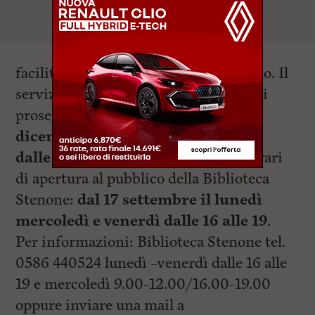
facilitare il processo di apprendimento. Il
servizio di supporto compiti scolastici
prosegue
dal 18 settembre al 20
dicembre tutti i martedì e giovedì
dalle 15 alle 19.00
. Si ricordano gli orari
di apertura al pubblico della Biblioteca
Stenone:
dal 17 settembre il lunedì
mercoledì e venerdì dalle 16 alle 19
.
Per informazioni: Biblioteca Stenone tel.
0586 440524 lunedì –venerdì dalle 16 alle
19 e mercoledì 9.00-12.00/16.00-19.00
oppure inviare una mail a