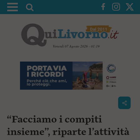
A
t
t
i
v
a
Venerdì 07 Agosto 2026 - 01:19
l
V
a
a
i
r
a
i
i
c
c
o
n
e
t
r
e
c
n
“Facciamo i compiti
u
a
t
i
insieme”, riparte l’attività
p
r