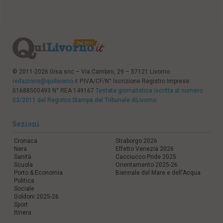
© 2011-2026 Gisa snc – Via Cambini, 29 – 57121 Livorno
redazione@quilivorno.it
P.IVA/CF/N° Iscrizione Registro Imprese:
01688500493 N° REA 149167
Testata giornalistica iscritta al numero
03/2011 del Registro Stampa del Tribunale diLivorno
Sezioni
Cronaca
Straborgo 2026
Nera
Effetto Venezia 2026
Sanità
Cacciucco Pride 2025
Scuola
Orientamento 2025-26
Porto & Economia
Biennale del Mare e dell'Acqua
Politica
Sociale
Goldoni 2025-26
Sport
Itinera