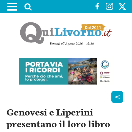
A
t
t
i
v
a
Venerdì 07 Agosto 2026 - 02:30
l
V
a
a
i
r
a
i
i
c
c
o
n
e
t
r
e
c
n
Genovesi e Liperini
u
a
t
i
presentano il loro libro
p
r