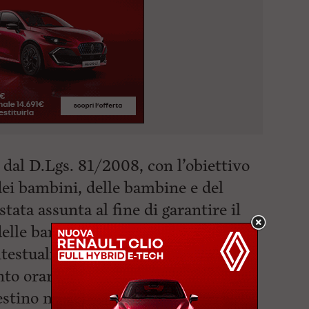
i dal D.Lgs. 81/2008, con l’obiettivo
 dei bambini, delle bambine e del
tata assunta al fine di garantire il
elle bambine frequentanti e del
ntestualmente, viene sospeso anche
nto orario laddove attivato, per
estino nelle strutture nelle ore più