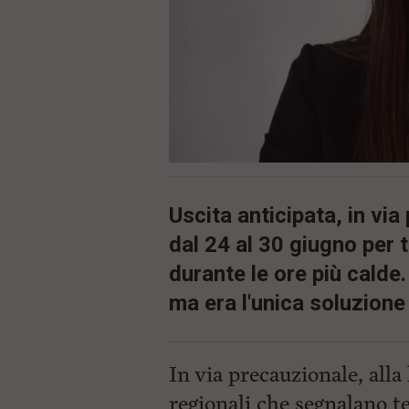
ù
P
r
i
n
c
i
p
a
l
e
V
a
Uscita anticipata, in via
i
i
dal 24 al 30 giugno per 
n
f
durante le ore più calde
o
n
ma era l'unica soluzione
d
o
In via precauzionale, alla
regionali che segnalano t