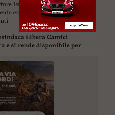
ettore Istruzione si impegna a
te eventuali variazioni e resta a
nti.
cesindaca Libera Camici
ra e si rende disponibile
per