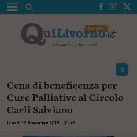
A
t
t
i
v
a
Sabato 08 Agosto 2026 - 19:12
l
V
a
a
i
r
a
i
i
c
Cena di beneficenza per
c
o
n
e
Cure Palliative al Circolo
t
r
e
Carli Salviano
c
n
u
a
t
Lunedì 12 Novembre 2018 — 11:42
i
p
r