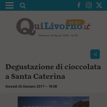
A
t
t
i
v
a
Domenica 09 Agosto 2026 - 04:50
l
V
a
a
i
r
a
i
i
c
Degustazione di cioccolata
c
o
n
e
a Santa Caterina
t
r
e
c
n
Giovedì 26 Gennaio 2017 — 18:08
u
a
t
i
p
r