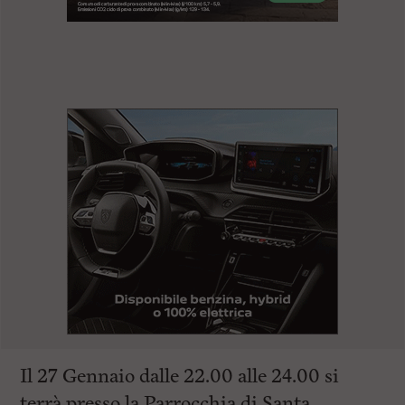
l
e
V
a
i
i
n
f
o
n
d
o
Il 27 Gennaio dalle 22.00 alle 24.00 si
terrà presso la Parrocchia di Santa