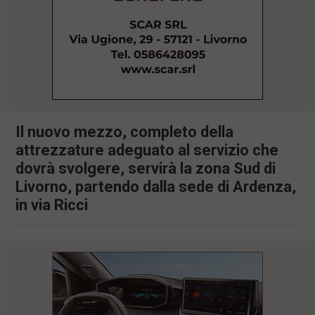
l
e
V
a
i
i
n
f
o
n
Il nuovo mezzo, completo della
d
attrezzature adeguato al servizio che
o
dovrà svolgere, servirà la zona Sud di
Livorno, partendo dalla sede di Ardenza,
in via Ricci