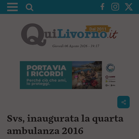
A
t
t
i
v
a
Giovedì 06 Agosto 2026 - 19:17
l
V
a
a
i
r
a
i
i
c
c
o
n
e
t
r
e
c
n
Svs, inaugurata la quarta
u
a
t
i
ambulanza 2016
p
r