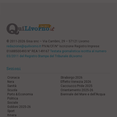
© 2011-2026 Gisa snc – Via Cambini, 29 – 57121 Livorno
redazione@quilivorno.it
P.IVA/CF/N° Iscrizione Registro Imprese:
01688500493 N° REA 149167
Testata giornalistica iscritta al numero
03/2011 del Registro Stampa del Tribunale diLivorno
Sezioni
Cronaca
Straborgo 2026
Nera
Effetto Venezia 2026
Sanità
Cacciucco Pride 2025
Scuola
Orientamento 2025-26
Porto & Economia
Biennale del Mare e dell'Acqua
Politica
Sociale
Goldoni 2025-26
Sport
Itinera