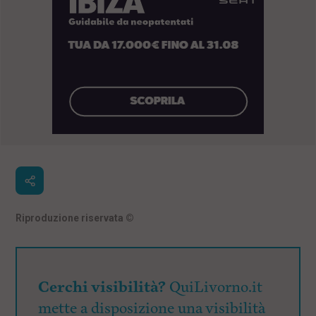
Riproduzione riservata
©
Cerchi visibilità?
QuiLivorno.it
mette a disposizione una visibilità