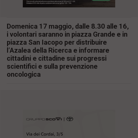
l
e
V
a
Domenica 17 maggio, dalle 8.30 alle 16,
i
i volontari saranno in piazza Grande e in
i
n
piazza San Iacopo per distribuire
f
l’Azalea della Ricerca e informare
o
n
cittadini e cittadine sui progressi
d
scientifici e sulla prevenzione
o
oncologica