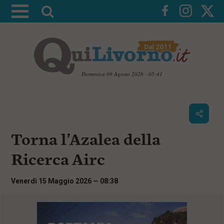
A
t
t
i
v
a
Domenica 09 Agosto 2026 - 05:41
l
V
a
a
i
r
a
i
i
c
Torna l’Azalea della
c
o
n
e
Ricerca Airc
t
r
e
c
n
Venerdì 15 Maggio 2026 — 08:38
u
a
t
i
p
r