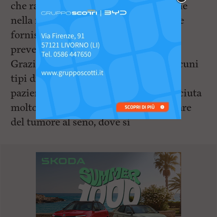
che racconta anche il ruolo delle donne
nella ricerca sul cancro tra ieri e oggi e
fornisce indicazioni utili per la
prevenzione.
Grazie ai risultati della ricerca, per alcuni
tipi di tumore la sopravvivenza delle
pazienti a 5 anni dalla diagnosi è cresciuta
molto negli anni. È il caso in particolare
del tumore al seno, dove si