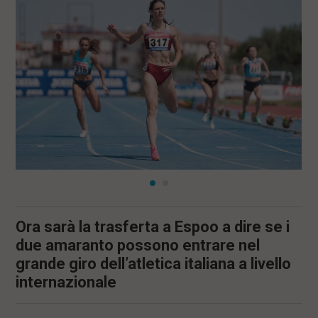
l
e
V
a
i
i
n
f
o
n
d
o
Ora sarà la trasferta a Espoo a dire se i
due amaranto possono entrare nel
grande giro dell’atletica italiana a livello
internazionale