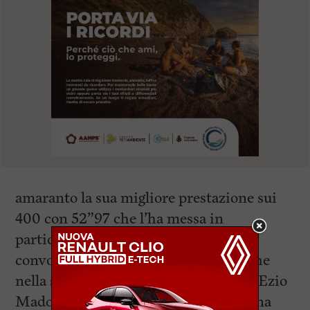
amaranto la sua migliore prestazione sui
400 con 52”97 che l’ha messa in
particolare rilevo tanto da essere
convocata sia sulla gara individuale che
nella staffetta 4 x 400. Per l’allieva di Ezio
Madonia, ex azzurro della velocità, una