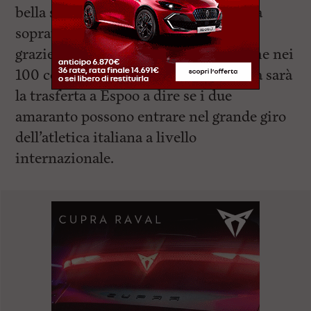
bella scoperta per il club amaranto ma
soprattutto atleta dalle immense doti
grazie ai risultati, se pur ventosi, anche nei
100 con 11”56 e nei 200 con 23”9. Ora sarà
la trasferta a Espoo a dire se i due
amaranto possono entrare nel grande giro
dell’atletica italiana a livello
internazionale.