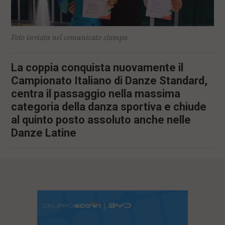
l
e
V
a
Foto inviata nel comunicato stampa
i
i
n
La coppia conquista nuovamente il
f
Campionato Italiano di Danze Standard,
o
n
centra il passaggio nella massima
d
categoria della danza sportiva e chiude
o
al quinto posto assoluto anche nelle
Danze Latine