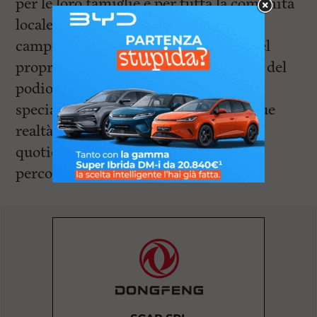
per le loro famiglie e per tutta la comunità
locale, che festeggia questi giovani
campioni capaci di portare il nome del
proprio territorio sul gradino più alto del
podio italiano. Un ringraziamento
speciale per questi traguardi va alle due
realtà che supportano e guidano
quotidianamente i ragazzi nel loro
percorso di crescita tecnica e