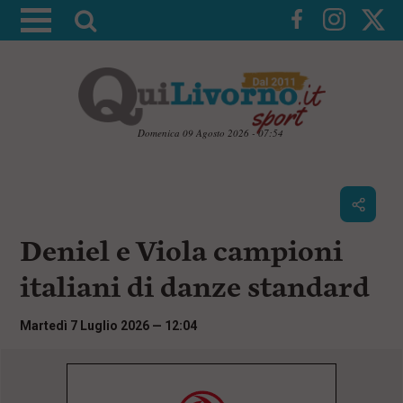
A
t
t
i
v
a
Domenica 09 Agosto 2026 - 07:54
l
V
a
a
i
r
a
i
i
c
Deniel e Viola campioni
c
o
n
e
italiani di danze standard
t
r
e
c
n
Martedì 7 Luglio 2026 — 12:04
u
a
t
i
p
r