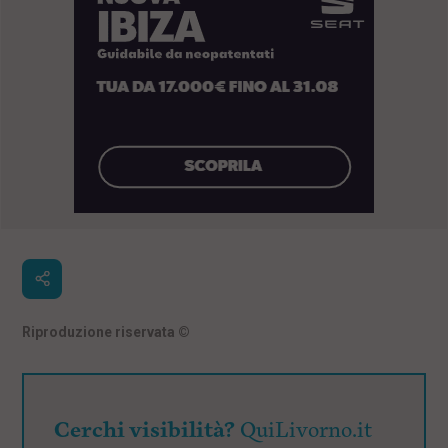
Riproduzione riservata
©
Cerchi visibilità?
QuiLivorno.it