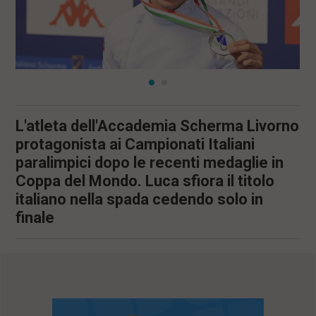
l
e
V
a
i
i
n
f
o
L'atleta dell'Accademia Scherma Livorno
n
d
protagonista ai Campionati Italiani
o
paralimpici dopo le recenti medaglie in
Coppa del Mondo. Luca sfiora il titolo
italiano nella spada cedendo solo in
finale