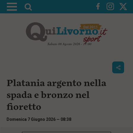
A
t
t
i
v
a
Sabato 08 Agosto 2026 - 17:00
l
V
a
a
i
r
a
i
i
c
Platania argento nella
c
o
n
e
spada e bronzo nel
t
r
e
fioretto
c
n
u
a
t
Domenica 7 Giugno 2026 — 08:38
i
p
r