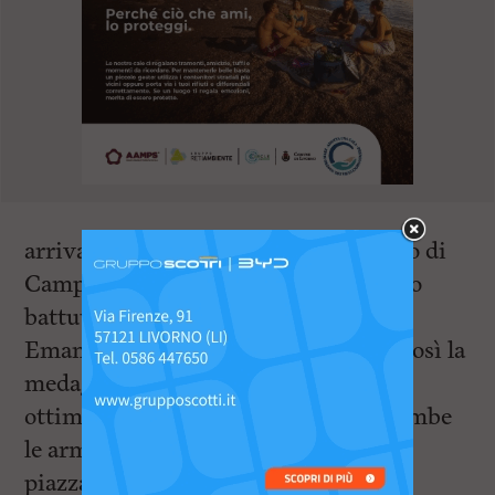
arrivato alla finale per giocarsi il titolo di
Campione Italiano, dalla quale è uscito
battuto per un soffio per 15-14 contro
Emanuele Lambertini, prendendosi così la
medaglia d’argento. Comunque degli
ottimi risultati per Luca che in entrambe
le armi è riuscito a portarsi a casa un
piazzamento sul podio.