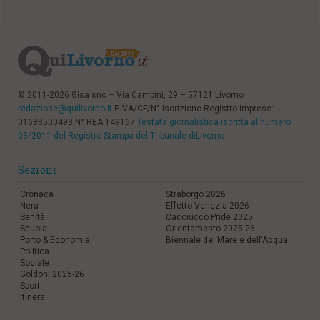
© 2011-2026 Gisa snc – Via Cambini, 29 – 57121 Livorno
redazione@quilivorno.it
P.IVA/CF/N° Iscrizione Registro Imprese:
01688500493 N° REA 149167
Testata giornalistica iscritta al numero
03/2011 del Registro Stampa del Tribunale diLivorno
Sezioni
Cronaca
Straborgo 2026
Nera
Effetto Venezia 2026
Sanità
Cacciucco Pride 2025
Scuola
Orientamento 2025-26
Porto & Economia
Biennale del Mare e dell'Acqua
Politica
Sociale
Goldoni 2025-26
Sport
Itinera