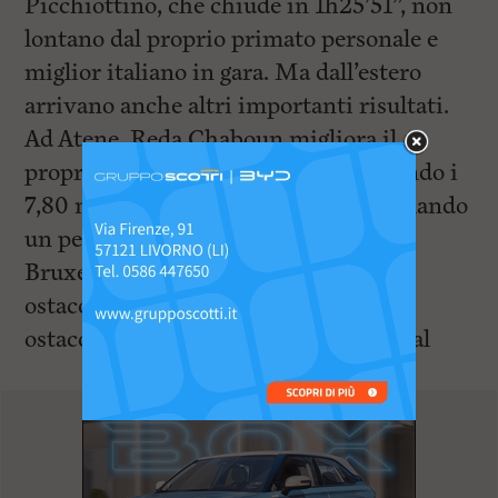
Picchiottino, che chiude in 1h25’51”, non
lontano dal proprio primato personale e
miglior italiano in gara. Ma dall’estero
arrivano anche altri importanti risultati.
Ad Atene, Reda Chaboun migliora il
proprio esordio di Firenze raggiungendo i
7,80 metri nel salto in lungo, confermando
un percorso di crescita costante. A
Bruxelles, ottime prestazioni negli
ostacoli: Elisa Fossatelli chiude i 100
ostacoli in 13”62, a pochi centesimi dal