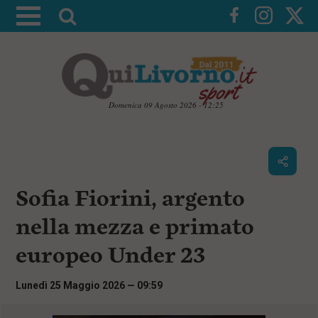
A
t
t
i
v
a
Domenica 09 Agosto 2026 - 12:25
l
V
a
a
i
r
a
i
i
c
Sofia Fiorini, argento
c
o
n
e
nella mezza e primato
t
r
e
europeo Under 23
c
n
u
a
t
Lunedì 25 Maggio 2026 — 09:59
i
p
r