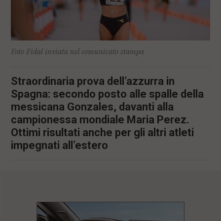
l
e
V
a
i
Foto Fidal inviata nel comunicato stampa
i
n
f
Straordinaria prova dell’azzurra in
o
n
Spagna: secondo posto alle spalle della
d
messicana Gonzales, davanti alla
o
campionessa mondiale Maria Perez.
Ottimi risultati anche per gli altri atleti
impegnati all’estero