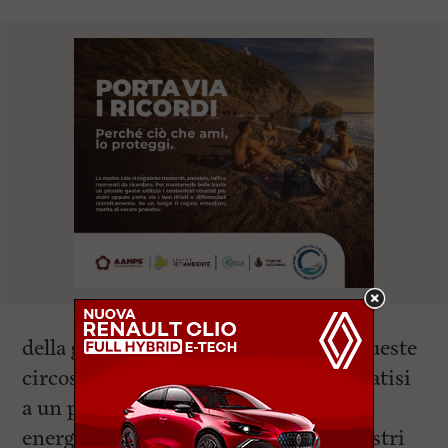
della gara. E, come spesso accade in queste
circostanze, sono gli avversari — salvatisi
a un passo dal baratro — a trovare le
energie necessarie per piazzare i canestri