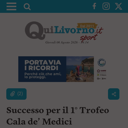
A
t
t
i
v
a
Giovedì 06 Agosto 2026 - 14:14
l
V
a
a
i
r
a
i
i
c
c
o
n
e
t
(2)
r
e
c
n
u
Successo per il 1° Trofeo
a
t
i
Cala de’ Medici
p
r