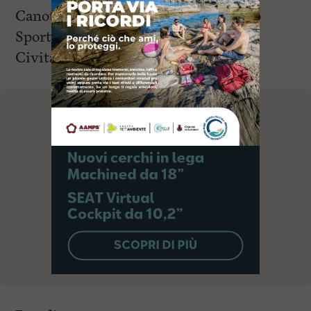
Canottieri Aniene, Due Ponti, Eschilo
Sporting Village, Nautilus, Nuotatori
Civitavecchiesi, Parco