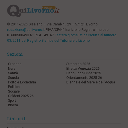
© 2011-2026 Gisa snc – Via Cambini, 29 – 57121 Livorno
redazione@quilivorno.it
P.IVA/CF/N° Iscrizione Registro Imprese:
01688500493 N° REA 149167
Testata giornalistica iscritta al numero
03/2011 del Registro Stampa del Tribunale diLivorno
Sezioni
Cronaca
Straborgo 2026
Nera
Effetto Venezia 2026
Sanità
Cacciucco Pride 2025
Scuola
Orientamento 2025-26
Porto & Economia
Biennale del Mare e dell'Acqua
Politica
Sociale
Goldoni 2025-26
Sport
Itinera
Link utili