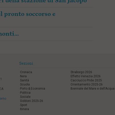
i della stazione di San Jacopo”
l pronto soccorso e
amonti…
Sezioni
Cronaca
Straborgo 2026
Nera
Effetto Venezia 2026
21
Sanità
Cacciucco Pride 2025
Scuola
Orientamento 2025-26
Porto & Economia
Biennale del Mare e dell'Acqua
REA
Politica
Sociale
vorno
Goldoni 2025-26
Sport
Itinera