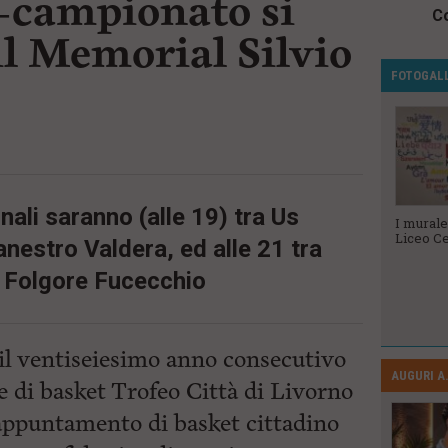
e-campionato si
Co
il Memorial Silvio
FOTOGAL
nali saranno (alle 19) tra Us
Veterani dello
Le Ugopiadi
I murale
Sport 2023
2023
Liceo Ce
nestro Valdera, ed alle 21 tra
e Folgore Fucecchio
il ventiseiesimo anno consecutivo
AUGURI A.
e di basket Trofeo Città di Livorno
 appuntamento di basket cittadino