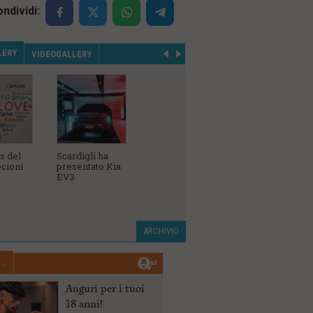
ndividi:
LERY
VIDEOGALLERY
s del
Scardigli ha
L'inaugurazione
Campiona
cioni
presentato Kia
della
Sociale A
EV3
concessionaria
Birindelli Bmw,
Mini e Bmw
Motorrad
ARCHIVIO
..
Auguri per i tuoi
18 anni!