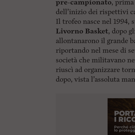
pre-campionato
, prima
c
dell’inizio dei rispettivi 
i
p
Il trofeo nasce nel 1994, s
a
l
Livorno Basket
, dopo gl
e
V
allontanarono il grande ba
a
i
riportando nel mese di s
i
società che militavano ne
n
f
riuscì ad organizzare torn
o
n
dopo, vista l’assoluta ma
d
o