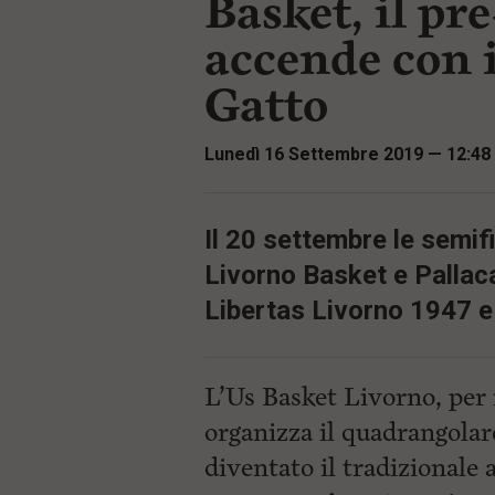
Basket, il pr
i
t
p
i
accende con 
a
p
l
r
Gatto
e
i
:
n
c
Lunedì 16 Settembre 2019 — 12:48
i
p
a
l
i
Il 20 settembre le semifi
V
Livorno Basket e Pallaca
a
i
Libertas Livorno 1947 
a
l
M
e
L’Us Basket Livorno, per 
n
ù
organizza il quadrangolar
P
r
diventato il tradizionale
i
n