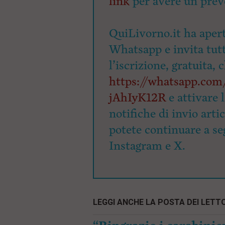
link
per avere un prev
QuiLivorno.it ha apert
Whatsapp e invita tutti
l’iscrizione, gratuita, 
https://whatsapp.c
jAhIyK12R
e attivare 
notifiche di invio arti
potete continuare a seg
Instagram e X.
LEGGI ANCHE LA POSTA DEI LETTO