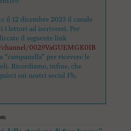
entivo
o il 12 dicembre 2023 il canale
 i lettori ad iscriversi. Per
cliccate il seguente link
om/channel/0029VaGUEMGK0IB
la “campanella” per ricevere le
coli. Ricordiamo, infine, che
uirci sui nostri social Fb,
RI: