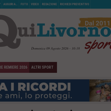
V
AUGURI A…
FOTO
VIDEO
REDAZIONE
RICHIEDI PREVENTIVO
Domenica 09 Agosto 2026 - 10:18
E REMIERE 2026
ALTRI SPORT