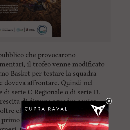
 pubblico che provocarono
limentari, il trofeo venne modificato
rno Basket per testare la squadra
e doveva affrontare. Quindi nel
 di serie C Regionale o di serie D.
crescita di diverse squadre senior
, oltre che una più rilevante valenza
il primo appuntamento cittadino
ornesi. Quest’anno è stato deciso di