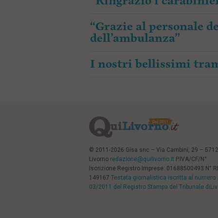
“Ringrazio i carabinier
“Grazie al personale de
dell’ambulanza”
I nostri bellissimi tr
© 2011-2026 Gisa snc – Via Cambini, 29 – 571
Livorno
redazione@quilivorno.it
P.IVA/CF/N°
Iscrizione Registro Imprese: 01688500493 N° 
149167
Testata giornalistica iscritta al numero
03/2011 del Registro Stampa del Tribunale diLi