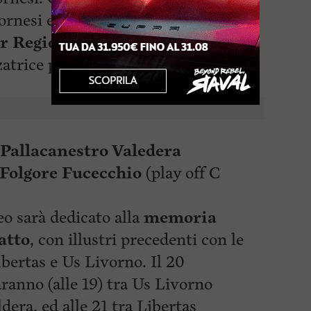
ornesi e due squadre toscane, tutte
er Regionale
.
zatrice
parteciperanno la
Libertas
Pallacanestro Valedera
Folgore Fucecchio
(play off C
eo sarà dedicato alla
memoria
atto
, con illustri precedenti con le
ibertas e Us Livorno. Il 20
aranno (alle 19) tra Us Livorno
dera, ed alle 21 tra Libertas