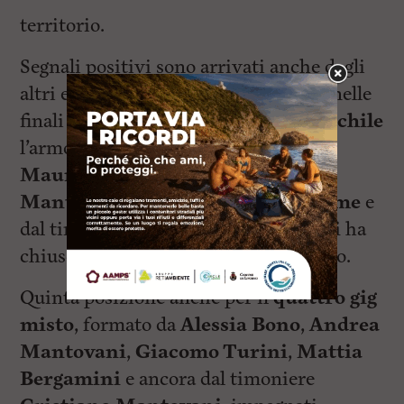
territorio.
Segnali positivi sono arrivati anche dagli
altri equipaggi grigiorossi impegnati nelle
finali nazionali. Nel
quattro gig maschile
l’armo composto da
Pietro Lunadei
,
Maurizio Mantovani
,
Andrea
Mantovani
,
Simone Dell’Omodarme
e
dal timoniere
Cristiano Mantovani
ha
chiuso la propria prova al quinto posto.
Quinta posizione anche per il
quattro gig
misto
, formato da
Alessia Bono
,
Andrea
Mantovani
,
Giacomo Turini
,
Mattia
Bergamini
e ancora dal timoniere