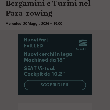
Bergamini e Turini nel
i
n
Para-rowing
c
i
p
Mercoledì 20 Maggio 2026 — 19:00
a
l
i
V
a
i
a
l
M
e
n
ù
P
r
i
n
c
i
p
a