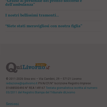
“Grazie al personale del pronto soccorso e
dell’ambulanza”
I nostri bellissimi tramonti…
“Siete stati meravigliosi con nostra figlia”
© 2011-2026 Gisa snc – Via Cambini, 29 – 57121 Livorno
redazione@quilivorno.it
P.IVA/CF/N° Iscrizione Registro Imprese:
01688500493 N° REA 149167
Testata giornalistica iscritta al numero
03/2011 del Registro Stampa del Tribunale diLivorno
Sezioni