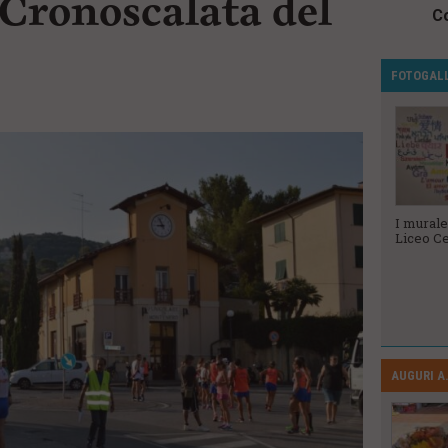
Cronoscalata del
Co
FOTOGAL
Veterani dello
Le Ugopiadi
I murale
Sport 2023
2023
Liceo Ce
AUGURI A.