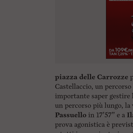
piazza delle Carrozze
p
Castellaccio, un percors
importante saper gestire 
un percorso più lungo, la
Passuello
in 17’57” e a
Il
prova agonistica è previs