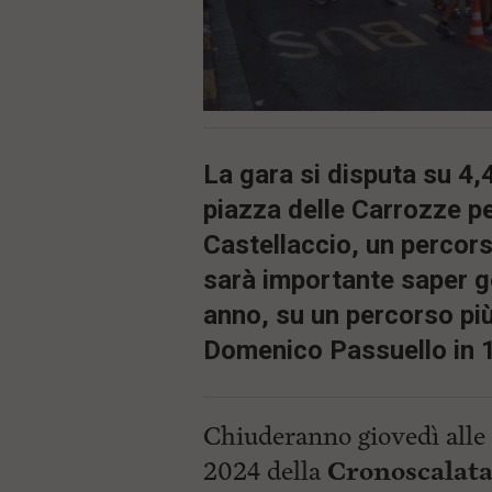
c
i
p
a
l
e
V
a
La gara si disputa su 4
i
i
piazza delle Carrozze pe
n
f
Castellaccio, un percor
o
n
sarà importante saper ge
d
anno, su un percorso più
o
Domenico Passuello in 17
Chiuderanno giovedì alle 2
2024 della
Cronoscalata 