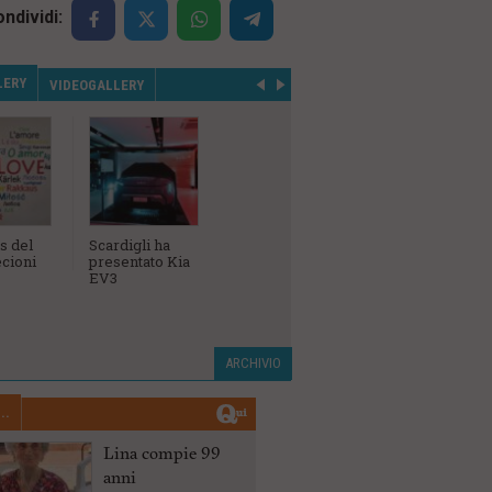
ndividi:
LERY
VIDEOGALLERY
s del
Scardigli ha
L'inaugurazione
Campiona
cioni
presentato Kia
della
Sociale A
EV3
concessionaria
Birindelli Bmw,
Mini e Bmw
Motorrad
ARCHIVIO
..
Lina compie 99
anni