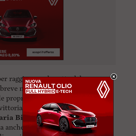
er raggiungere la vetta del
o breve ma impegnativo, dove sarà
le proprie forze. Lo scorso anno, su
 vittoria andò a
Domenico
aria Bianchi
in 22’36”. Oltre alla
ta anche la non competitiva, aperta