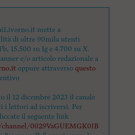
iLivorno.it mette a
lità di oltre 90mila utenti
Fb, 15.500 su Ig e 4.700 su X.
banner e/o articolo redazionale a
no.it
oppure attraverso
questo
entivo
o il 12 dicembre 2023 il canale
 i lettori ad iscriversi. Per
cliccate il seguente link
om/channel/0029VaGUEMGK0IB