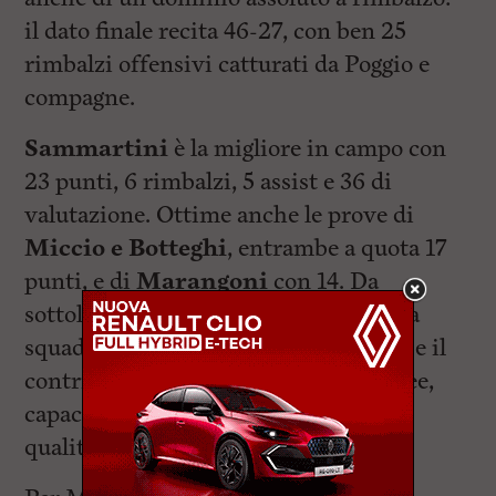
il dato finale recita 46-27, con ben 25
rimbalzi offensivi catturati da Poggio e
compagne.
Sammartini
è la migliore in campo con
23 punti, 6 rimbalzi, 5 assist e 36 di
valutazione. Ottime anche le prove di
Miccio e Botteghi
, entrambe a quota 17
punti, e di
Marangoni
con 14. Da
sottolineare la prestazione corale della
squadra, con nove giocatrici a referto e il
contributo prezioso delle seconde linee,
capaci di garantire minuti di grande
qualità.