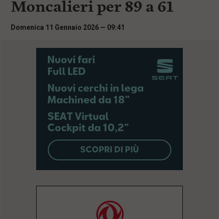
Moncalieri per 89 a 61
i
n
c
Domenica 11 Gennaio 2026 — 09:41
i
p
a
l
i
V
a
i
a
l
M
e
n
ù
P
r
i
n
c
i
p
a