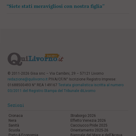
“Siete stati meravigliosi con nostra figlia”
© 2011-2026 Gisa snc – Via Cambini, 29 – 57121 Livorno
redazione@quilivorno.it
P.IVA/CF/N° Iscrizione Registro Imprese:
01688500493 N° REA 149167
Testata giornalistica iscritta al numero
03/2011 del Registro Stampa del Tribunale diLivorno
Sezioni
Cronaca
Straborgo 2026
Nera
Effetto Venezia 2026
Sanità
Cacciucco Pride 2025
Scuola
Orientamento 2025-26
Porto & Economia
Biennale del Mare e dell'Acqua