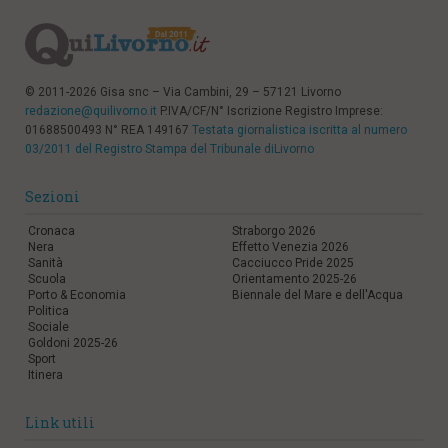
© 2011-2026 Gisa snc – Via Cambini, 29 – 57121 Livorno
redazione@quilivorno.it
P.IVA/CF/N° Iscrizione Registro Imprese:
01688500493 N° REA 149167
Testata giornalistica iscritta al numero
03/2011 del Registro Stampa del Tribunale diLivorno
Sezioni
Cronaca
Straborgo 2026
Nera
Effetto Venezia 2026
Sanità
Cacciucco Pride 2025
Scuola
Orientamento 2025-26
Porto & Economia
Biennale del Mare e dell'Acqua
Politica
Sociale
Goldoni 2025-26
Sport
Itinera
Link utili