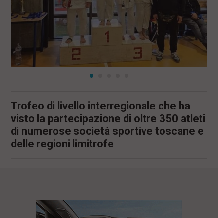
l
e
V
a
i
i
n
f
o
n
d
Trofeo di livello interregionale che ha
o
visto la partecipazione di oltre 350 atleti
di numerose società sportive toscane e
delle regioni limitrofe