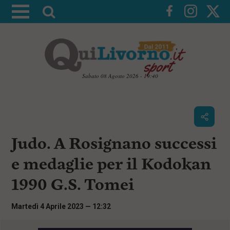
A
t
t
i
v
a
Sabato 08 Agosto 2026 - 19:40
l
V
a
a
i
r
a
i
i
c
Judo. A Rosignano successi
c
o
n
e
e medaglie per il Kodokan
t
r
e
1990 G.S. Tomei
c
n
u
a
t
Martedì 4 Aprile 2023 — 12:32
i
p
r