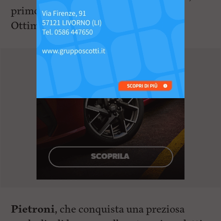
primo classificato tra i cadetti -63 kg.
Ottima prova anche per
Nicolas
Pietroni
, che conquista una preziosa