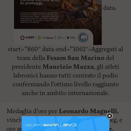
data-
start=”860″ data-end=”1061″>Aggregati al
team della
Fesam San Marino
del
presidente
Maurizio Mazza
, gli atleti
labronici hanno tutti centrato il podio
confermando l’ottimo livello raggiunto
anche in ambito internazionale.
Medaglia d’oro per
Leonardo Magnelli
,
vincitore nella categoria under 14 -65 kg, e
oro anche per
Michele Tassan Gurle
,