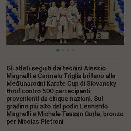
l
e
V
a
i
i
n
f
o
n
d
o
Gli atleti seguiti dai tecnici Alessio
Magnelli e Carmelo Triglia brillano alla
Međunarodni Karate Cup di Slovansky
Brod contro 500 partecipanti
provenienti da cinque nazioni. Sul
gradino più alto del podio Leonardo
Magnelli e Michele Tassan Gurle, bronzo
per Nicolas Pietroni