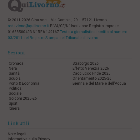
© 2011-2026 Gisa snc – Via Cambini, 29 – 57121 Livorno
redazione@quilivorno.it
P.IVA/CF/N° Iscrizione Registro Imprese:
01688500493 N° REA 149167
Testata giornalistica iscritta al numero
03/2011 del Registro Stampa del Tribunale diLivorno
Sezioni
Cronaca
Straborgo 2026
Nera
Effetto Venezia 2026
Sanità
Cacciucco Pride 2025
Scuola
Orientamento 2025-26
Porto & Economia
Biennale del Mare e dell'Acqua
Politica
Sociale
Goldoni 2025-26
Sport
Itinera
Link utili
Note legali
Informativa sulla Privacy