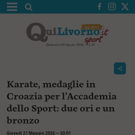
A
t
t
i
v
a
Domenica 09 Agosto 2026 - 12:29
l
V
a
a
i
r
a
i
i
c
Karate, medaglie in
c
o
n
e
Croazia per l’Accademia
t
r
e
dello Sport: due ori e un
c
n
u
a
bronzo
t
i
p
Giovedì 21 Maggio 2026 — 20:01
r