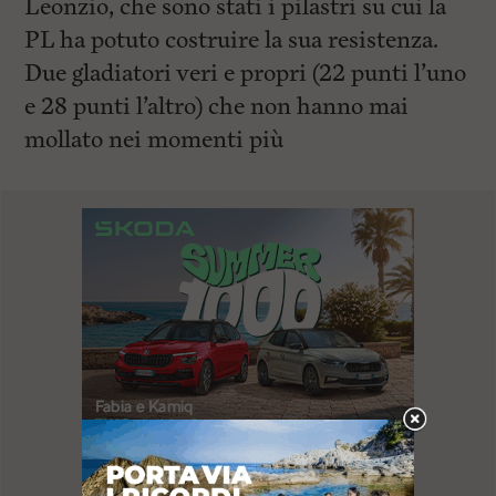
Leonzio, che sono stati i pilastri su cui la
PL ha potuto costruire la sua resistenza.
Due gladiatori veri e propri (22 punti l’uno
e 28 punti l’altro) che non hanno mai
mollato nei momenti più