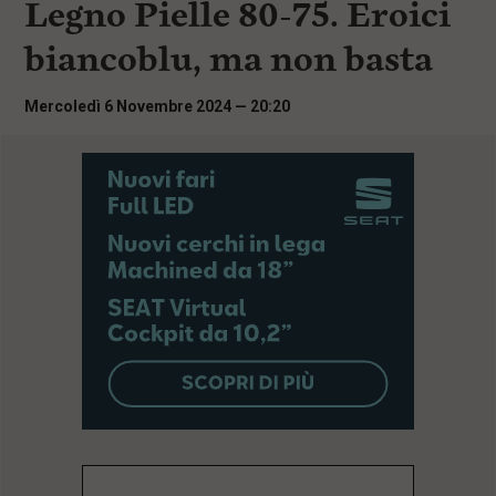
Legno Pielle 80-75. Eroici
i
n
biancoblu, ma non basta
c
i
p
Mercoledì 6 Novembre 2024 — 20:20
a
l
i
V
a
i
a
l
M
e
n
ù
P
r
i
n
c
i
p
a