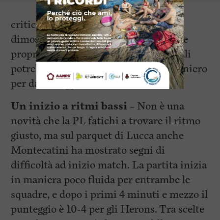
critici. La squadra di Campanella ha
dimostrato che la rinascita può partire
proprio da questi due giocatori, ai quali
potrebbe aggiungersi un rinforzo straniero
per dare maggiore solidità.
Un inizio a ritmi bassi –
Non è una
novità che la PL fatichi a trovare il ritmo
giusto, ma sul parquet di Lucca anche
Montecatini ha mostrato segni di
difficoltà ad inizio match. La partita inizia
in maniera poco fluida per entrambe le
squadre, e dopo i primi 4 minuti e mezzo il
punteggio è 10-4 per gli Herons. Tra scelte