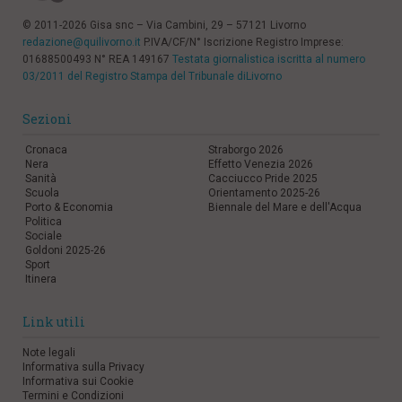
© 2011-2026 Gisa snc – Via Cambini, 29 – 57121 Livorno
redazione@quilivorno.it
P.IVA/CF/N° Iscrizione Registro Imprese:
01688500493 N° REA 149167
Testata giornalistica iscritta al numero
03/2011 del Registro Stampa del Tribunale diLivorno
Sezioni
Cronaca
Straborgo 2026
Nera
Effetto Venezia 2026
Sanità
Cacciucco Pride 2025
Scuola
Orientamento 2025-26
Porto & Economia
Biennale del Mare e dell'Acqua
Politica
Sociale
Goldoni 2025-26
Sport
Itinera
Link utili
Note legali
Informativa sulla Privacy
Informativa sui Cookie
Termini e Condizioni