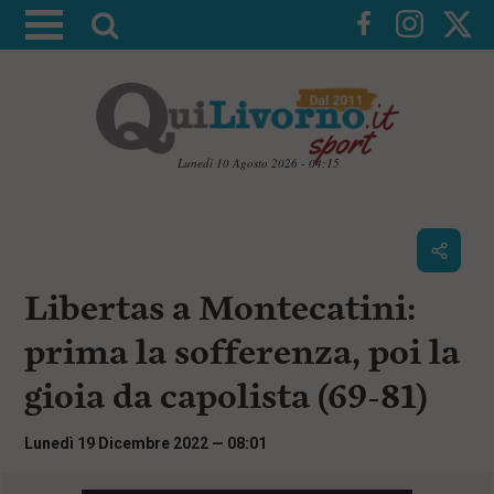
A
t
t
i
v
a
Lunedì 10 Agosto 2026 - 04:15
l
V
a
a
i
r
a
i
i
c
Libertas a Montecatini:
c
o
n
e
prima la sofferenza, poi la
t
r
e
gioia da capolista (69-81)
c
n
u
a
t
Lunedì 19 Dicembre 2022 — 08:01
i
p
r