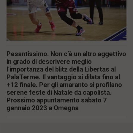
l
e
V
a
i
i
n
f
o
Pesantissimo. Non c’è un altro aggettivo
n
d
in grado di descrivere meglio
o
l’importanza del blitz della Libertas al
PalaTerme. Il vantaggio si dilata fino al
+12 finale. Per gli amaranto si profilano
serene feste di Natale da capolista.
Prossimo appuntamento sabato 7
gennaio 2023 a Omegna