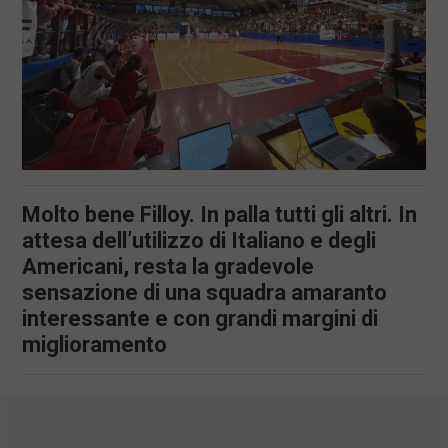
l
e
V
a
i
i
n
f
o
n
d
Molto bene Filloy. In palla tutti gli altri. In
o
attesa dell’utilizzo di Italiano e degli
Americani, resta la gradevole
sensazione di una squadra amaranto
interessante e con grandi margini di
miglioramento