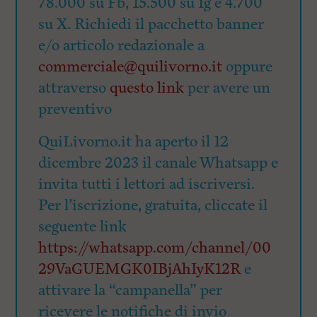
78.000 su Fb, 15.500 su Ig e 4.700
su X. Richiedi il pacchetto banner
e/o articolo redazionale a
commerciale@quilivorno.it
oppure
attraverso
questo link
per avere un
preventivo
QuiLivorno.it ha aperto il 12
dicembre 2023 il canale Whatsapp e
invita tutti i lettori ad iscriversi.
Per l’iscrizione, gratuita, cliccate il
seguente link
https://whatsapp.com/channel/00
29VaGUEMGK0IBjAhIyK12R
e
attivare la “campanella” per
ricevere le notifiche di invio