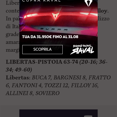
Libertas però non si è disunita e ha
contenuto il distacco.
Molto bene Filloy
.
In palla tutti gli altri. In attesa dell’utilizzo
di Italiano e degli Americani, resta la
gradevole sensazione di una squadra
amaranto interessante e con grandi
margini di miglioramento.
LIBERTAS-PISTOIA 63-74
(20-16; 36-
34; 49-60)
Libertas
:
BUCA 7, BARGNESI 8, FRATTO
6, FANTONI 4, TOZZI 12, FILLOY 16,
ALLINEI 8, SOVIERO