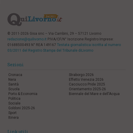
© 2011-2026 Gisa snc – Via Cambini, 29 – 57121 Livorno
redazione@quilivorno.it
P.IVA/CF/N° Iscrizione Registro Imprese:
01688500493 N° REA 149167
Testata giornalistica iscritta al numero
03/2011 del Registro Stampa del Tribunale diLivorno
Sezioni
Cronaca
Straborgo 2026
Nera
Effetto Venezia 2026
Sanità
Cacciucco Pride 2025
Scuola
Orientamento 2025-26
Porto & Economia
Biennale del Mare e dell'Acqua
Politica
Sociale
Goldoni 2025-26
Sport
Itinera
Link utili