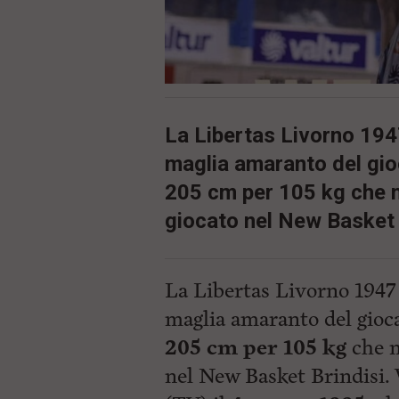
c
i
p
a
l
e
V
a
La Libertas Livorno 1947 
i
i
maglia amaranto del gio
n
205 cm per 105 kg che n
f
o
giocato nel New Basket 
n
d
o
La Libertas Livorno 1947 è
maglia amaranto del gioc
205 cm per 105 kg
che n
nel New Basket Brindisi. 