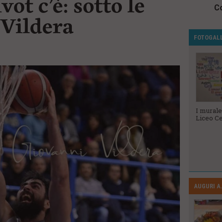
vot c’è: sotto le
Co
 Vildera
FOTOGAL
Veterani dello
Le Ugopiadi
I murale
Sport 2023
2023
Liceo Ce
AUGURI A.