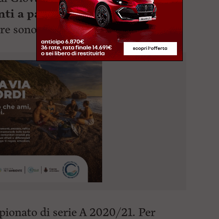
nti a partita con 5.3 rimbalz
i.
re sono notate da
Treviso Basket
mpionato di serie A 2020/21. Per