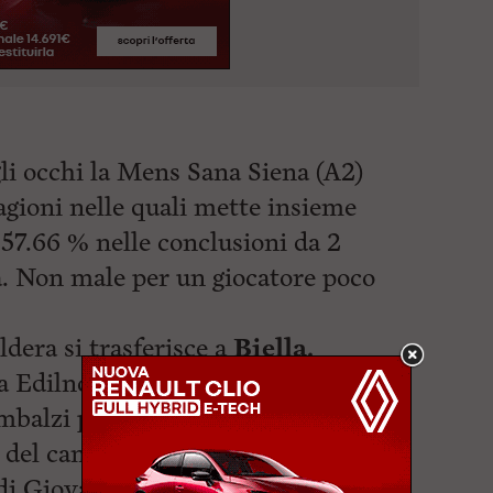
gli occhi la Mens Sana Siena (A2)
tagioni nelle quali mette insieme
l 57.66 % nelle conclusioni da 2
ta. Non male per un giocatore poco
dera si trasferisce a
Biella,
ia Edilnol fa segnare la media punti
imbalzi prima di accasarsi all’
NPC
 del campionato.
i Giovanni Vildera sale. Per lui