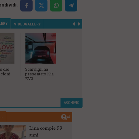
ndividi:
LERY
VIDEOGALLERY
s del
Scardigli ha
L'inaugurazione
Campiona
cioni
presentato Kia
della
Sociale A
EV3
concessionaria
Birindelli Bmw,
Mini e Bmw
Motorrad
ARCHIVIO
..
Lina compie 99
anni