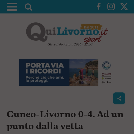
A
t
t
i
v
a
Giovedì 06 Agosto 2026 - 22:53
l
V
a
a
i
r
a
i
i
c
c
o
n
e
t
r
e
c
n
Cuneo-Livorno 0-4. Ad un
u
a
t
i
punto dalla vetta
p
r