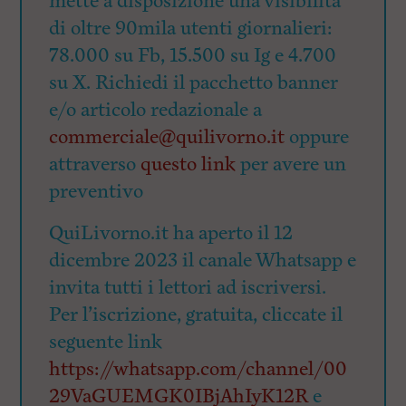
mette a disposizione una visibilità
di oltre 90mila utenti giornalieri:
78.000 su Fb, 15.500 su Ig e 4.700
su X. Richiedi il pacchetto banner
e/o articolo redazionale a
commerciale@quilivorno.it
oppure
attraverso
questo link
per avere un
preventivo
QuiLivorno.it ha aperto il 12
dicembre 2023 il canale Whatsapp e
invita tutti i lettori ad iscriversi.
Per l’iscrizione, gratuita, cliccate il
seguente link
https://whatsapp.com/channel/00
29VaGUEMGK0IBjAhIyK12R
e