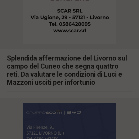
l
e
V
a
i
i
n
f
o
n
Splendida affermazione del Livorno sul
d
campo del Cuneo che segna quattro
o
reti. Da valutare le condizioni di Luci e
Mazzoni usciti per infortunio