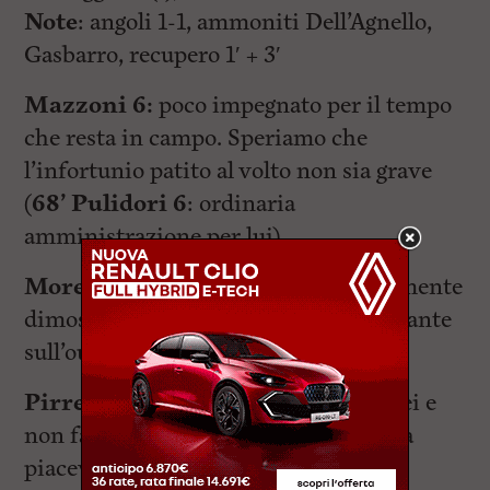
Note
: angoli 1-1, ammoniti Dell’Agnello,
Gasbarro, recupero 1′ + 3′
Mazzoni 6:
poco impegnato per il tempo
che resta in campo. Speriamo che
l’infortunio patito al volto non sia grave
(
68’ Pulidori 6
: ordinaria
amministrazione per lui).
Morelli 6,5:
schierato a destra, finalmente
dimostra le sue qualità. Presenza costante
sull’out destro, preciso nelle chiusure.
Pirrello 7:
vince tutti i contrasti aerei e
non fa vedere palla a Dell’Agnello. Una
piacevole scoperta.