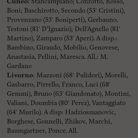
Cuneo:
Stancampiano; Conrotto, Rosso,
Boni; Baschirotto, Secondo (53′ Cristini),
Provenzano (53′ Boniperti), Gerbauno,
Testoni (81′ D’Ignazio); Dell’Agnello (81′
Martino), Zamparo (53′ Aperi). A disp.:
Bambino, Giraudo, Mobilio, Genovese,
Anastasia, Pellini, Maresca. All.: M.
Gardano
Livorno
: Mazzoni (68′ Pulidori), Morelli,
Gasbarro, Pirrello, Franco, Luci (68′
Gemmi), Bruno (63′ Giandonato), Montini,
Valiani, Doumbia (80′ Perez), Vantaggiato
(64′ Murilo). A disp: Hadziosmanovic,
Borghese, Gonnelli, Zhikov, Marchi,
Baumgartner, Ponce. All.