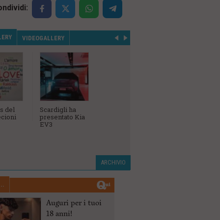
ndividi:
LERY
VIDEOGALLERY
s del
Scardigli ha
L'inaugurazione
Campiona
cioni
presentato Kia
della
Sociale A
EV3
concessionaria
Birindelli Bmw,
Mini e Bmw
Motorrad
ARCHIVIO
..
Auguri per i tuoi
18 anni!