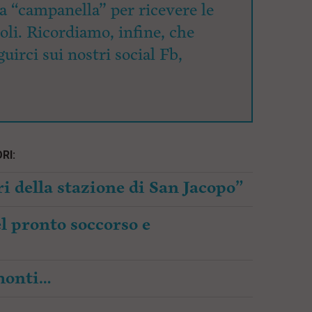
la “campanella” per ricevere le
coli. Ricordiamo, infine, che
uirci sui nostri social Fb,
RI:
i della stazione di San Jacopo”
l pronto soccorso e
amonti…