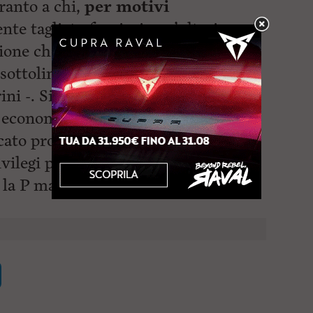
ranto a chi,
per motivi
nte tagliato fuori, sia un’ulteriore
zione che questa amministrazione
 sottolinea l’assessore allo Sport e
i -. Si tratta di un piccolo gesto
e economie dei beneficiari, ma che
cato profondo: è la politica capace
ivilegi per dare un servizio ai
n la P maiuscola”.