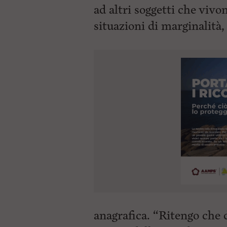
ad altri soggetti che viv
c
i
situazioni di marginalità
p
a
l
e
V
a
i
i
n
f
o
n
d
o
anagrafica. “Ritengo che d