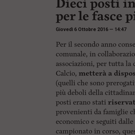
Dieci posti i
i
t
p
i
per le fasce p
a
p
l
r
e
i
Giovedì 6 Ottobre 2016 — 14:47
:
n
c
i
Per il secondo anno cons
p
comunale, in collaborazio
a
l
associazioni, per tutta l
i
V
Calcio,
metterà a dispos
a
i
(quelli che sono prerogati
a
più deboli della cittadina
l
M
posti erano stati
riservat
e
n
provenienti da famiglie c
ù
P
economico e seguiti dalle 
r
i
campionato in corso, que
n