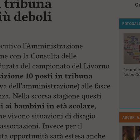
n tribuna
Co
iù deboli
FOTOGAL
ecutivo l’Amministrazione
ne con la Consulta delle
a durata del campionato del Livorno
Veterani dello
Le Ugopiadi
I murale
izione 10 posti in tribuna
Sport 2023
2023
Liceo Ce
va dell’amministrazione) alle fasce
nza. Nella scorsa stagione questi
i ai bambini in età scolare
,
he vivono situazioni di disagio
AUGURI A.
associazioni. Invece per il
sta opportunità sarà estesa anche