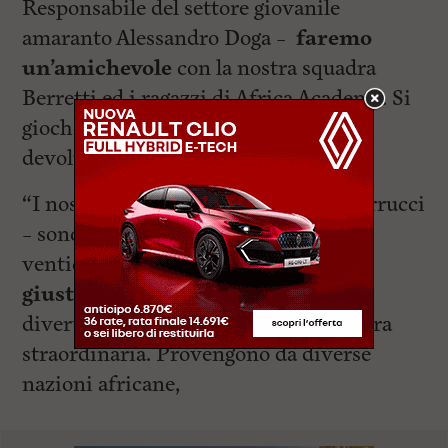
Responsabile del settore giovanile
amaranto Alessandro Doga –
faremo
un’amichevole
con la nostra squadra
Berretti ed i ragazzi di Africa Academy. Si
giocherà a Rosignano e l’incasso sarà
devoluto in beneficenza”.
“I nostri giocatori – spiega spiega Marrucci
– sono quasi tutti tra i diciotto ed i
venticinque anni. Ho pensato
fosse
giusto dare loro
la possibilità di
divertirsi, ed è nata così questa squadra
straordinaria. Provengono da diverse
nazioni africane,