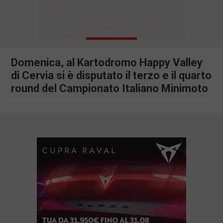
l
e
V
a
i
i
Domenica, al Kartodromo Happy Valley
n
f
di Cervia si è disputato il terzo e il quarto
o
round del Campionato Italiano Minimoto
n
d
o