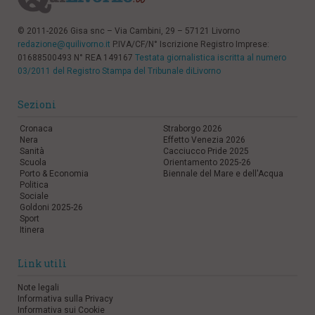
© 2011-2026 Gisa snc – Via Cambini, 29 – 57121 Livorno
redazione@quilivorno.it
P.IVA/CF/N° Iscrizione Registro Imprese:
01688500493 N° REA 149167
Testata giornalistica iscritta al numero
03/2011 del Registro Stampa del Tribunale diLivorno
Sezioni
Cronaca
Straborgo 2026
Nera
Effetto Venezia 2026
Sanità
Cacciucco Pride 2025
Scuola
Orientamento 2025-26
Porto & Economia
Biennale del Mare e dell'Acqua
Politica
Sociale
Goldoni 2025-26
Sport
Itinera
Link utili
Note legali
Informativa sulla Privacy
Informativa sui Cookie