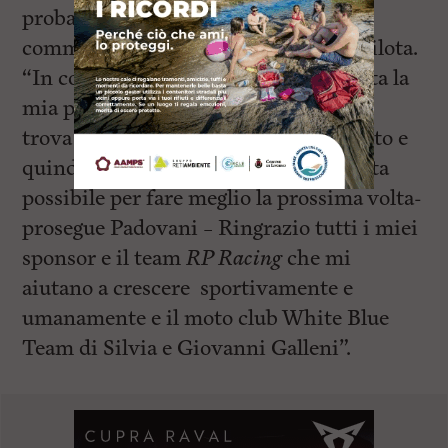
probabilmente ce l’avrei fatta”, ha
commentato al termine della gara il pilota.
“In conclusione, la gara per essere stata la
mia prima esperienza sul bagnato, mi
trova soddisfatto a metà per il risultato e
quindi dovrò tirare fuori tutta la grinta
possibile per fare meglio la prossima volta-
prosegue Padovani – Ringrazio tutti i miei
sponsor e il team
RP Racing
che mi
aiutano a crescere sportivamente e
umanamente e il moto club White Blue
Team di Silvia e Giovanni Galleni”.