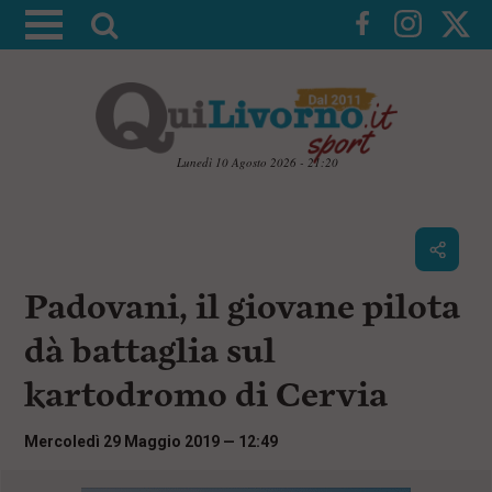
A
t
t
i
v
a
Lunedì 10 Agosto 2026 - 21:20
l
V
a
a
i
r
a
i
i
c
Padovani, il giovane pilota
c
o
n
e
dà battaglia sul
t
r
e
kartodromo di Cervia
c
n
u
a
t
Mercoledì 29 Maggio 2019 — 12:49
i
p
r