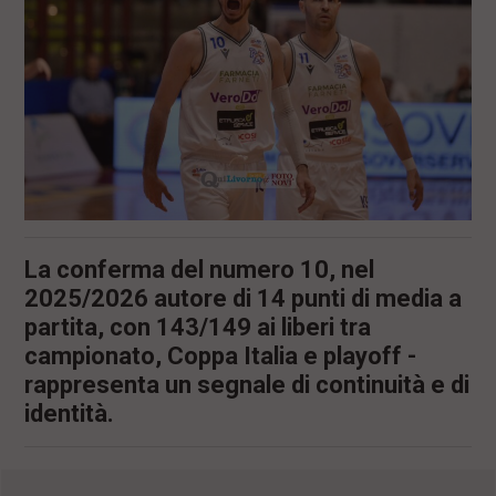
l
e
V
a
i
i
n
f
o
n
d
o
La conferma del numero 10, nel
2025/2026 autore di 14 punti di media a
partita, con 143/149 ai liberi tra
campionato, Coppa Italia e playoff -
rappresenta un segnale di continuità e di
identità.