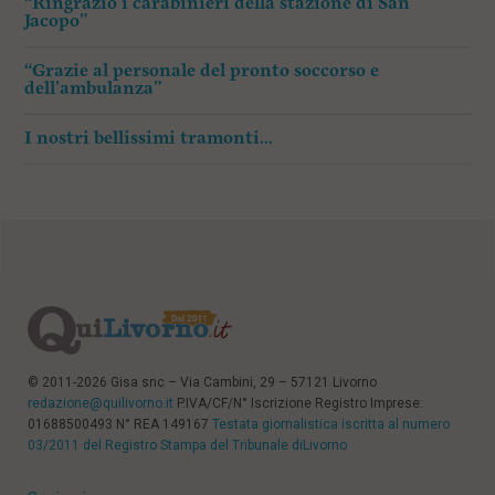
“Ringrazio i carabinieri della stazione di San
Jacopo”
“Grazie al personale del pronto soccorso e
dell’ambulanza”
I nostri bellissimi tramonti…
© 2011-2026 Gisa snc – Via Cambini, 29 – 57121 Livorno
redazione@quilivorno.it
P.IVA/CF/N° Iscrizione Registro Imprese:
01688500493 N° REA 149167
Testata giornalistica iscritta al numero
03/2011 del Registro Stampa del Tribunale diLivorno