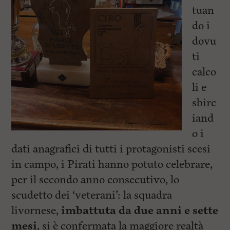
tuan
do i
dovu
ti
calco
li e
sbirc
iand
o i
dati anagrafici di tutti i protagonisti scesi
in campo, i Pirati hanno potuto celebrare,
per il secondo anno consecutivo, lo
scudetto dei ‘veterani’: la squadra
livornese,
imbattuta da due anni e sette
mesi
, si è confermata la maggiore realtà