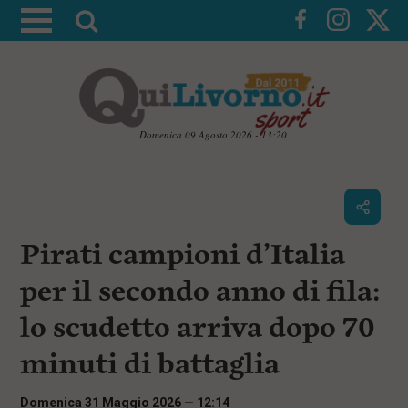
A
t
t
i
v
a
Domenica 09 Agosto 2026 - 13:20
l
V
a
a
i
r
a
i
i
c
Pirati campioni d’Italia
c
o
n
e
per il secondo anno di fila:
t
r
e
lo scudetto arriva dopo 70
c
n
u
a
minuti di battaglia
t
i
p
Domenica 31 Maggio 2026 — 12:14
r