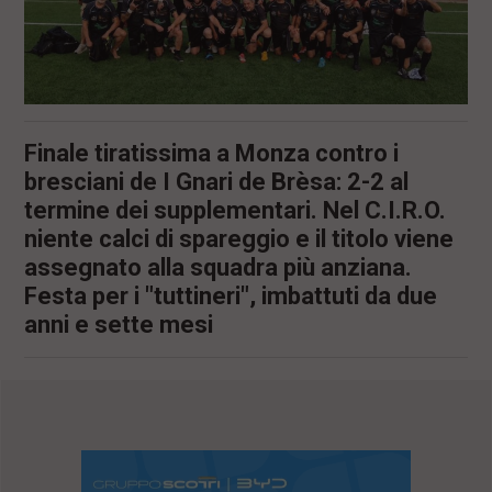
l
e
V
a
i
i
n
Finale tiratissima a Monza contro i
f
bresciani de I Gnari de Brèsa: 2-2 al
o
n
termine dei supplementari. Nel C.I.R.O.
d
niente calci di spareggio e il titolo viene
o
assegnato alla squadra più anziana.
Festa per i "tuttineri", imbattuti da due
anni e sette mesi