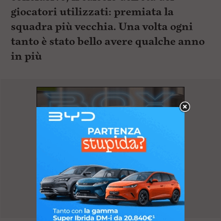
giocatori utilizzati: premiata la
squadra più vecchia. Una volta ogni
tanto è stato bello avere qualche anno
in più