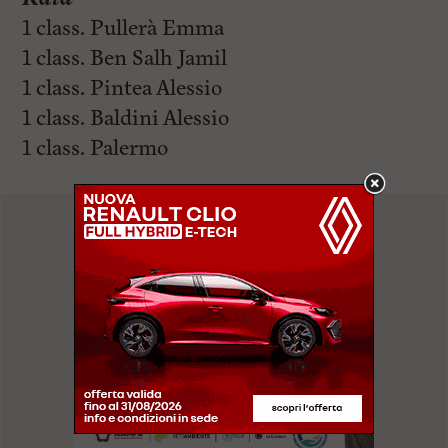
1 class. Pullerà Emma
1 class. Ben Salh Jamil
1 class. Pintea Alessio
1 class. Baldini Alessio
1 class. Palermo