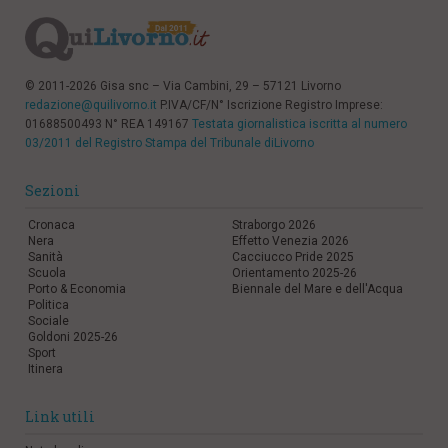
© 2011-2026 Gisa snc – Via Cambini, 29 – 57121 Livorno
redazione@quilivorno.it
P.IVA/CF/N° Iscrizione Registro Imprese:
01688500493 N° REA 149167
Testata giornalistica iscritta al numero
03/2011 del Registro Stampa del Tribunale diLivorno
Sezioni
Cronaca
Straborgo 2026
Nera
Effetto Venezia 2026
Sanità
Cacciucco Pride 2025
Scuola
Orientamento 2025-26
Porto & Economia
Biennale del Mare e dell'Acqua
Politica
Sociale
Goldoni 2025-26
Sport
Itinera
Link utili