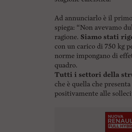
c
i
p
Ad annunciarlo è il primo
a
spiega: “Non avevamo dub
l
e
ragione.
Siamo stati rig
V
a
con un carico di 750 kg p
i
i
norme impongano di effet
n
f
quadro.
o
Tutti i settori della st
n
d
che è quella che presenta
o
positivamente alle sollec