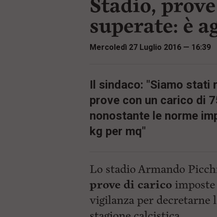
Stadio, prove
i
t
p
i
superate: è a
a
p
l
r
e
i
Mercoledì 27 Luglio 2016 — 16:39
:
n
c
i
p
Il sindaco: "Siamo stati 
a
l
prove con un carico di 
i
V
nonostante le norme imp
a
i
kg per mq"
a
l
M
e
Lo stadio Armando Picch
n
ù
prove di carico
imposte 
P
vigilanza per decretarne l
r
i
stagione calcistica.
n