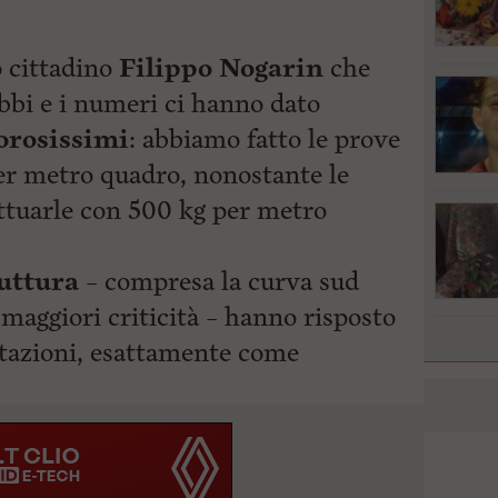
 cittadino
Filippo Nogarin
che
bi e i numeri ci hanno dato
orosissimi
: abbiamo fatto le prove
er metro quadro, nonostante le
tuarle con 500 kg per metro
ruttura
– compresa la curva sud
 maggiori criticità – hanno risposto
itazioni,
esattamente come