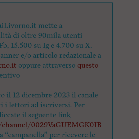
iLivorno.it mette a
lità di oltre 90mila utenti
Fb, 15.500 su Ig e 4.700 su X.
banner e/o articolo redazionale a
no.it
oppure attraverso
questo
entivo
o il 12 dicembre 2023 il canale
 i lettori ad iscriversi. Per
cliccate il seguente link
om/channel/0029VaGUEMGK0IB
la “campanella” per ricevere le