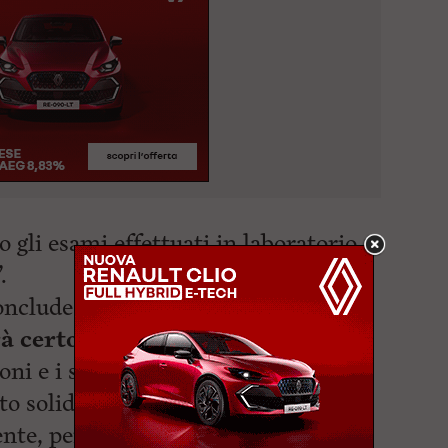
 gli esami effettuati in laboratorio
.
nclude il primo cittadino –
 certo stare in piedi altri 30
ioni e i sopralluoghi hanno stabilito
to solido e sicuro. Idoneo sia per la
te, per la serie B.