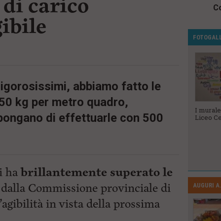
 di carico
Co
gibile
FOTOGAL
rigorosissimi, abbiamo fatto le
750 kg per metro quadro,
Veterani dello
Le Ugopiadi
I murale
ongano di effettuarle con 500
Sport 2023
2023
Liceo Ce
i ha
brillantemente superato le
dalla Commissione provinciale di
AUGURI A.
’agibilità in vista della prossima