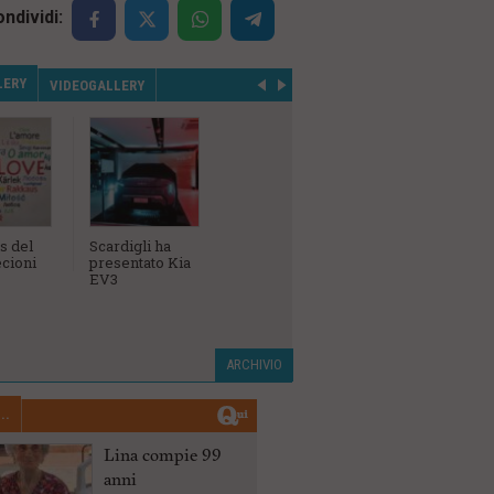
ndividi:
LERY
VIDEOGALLERY
s del
Scardigli ha
L'inaugurazione
Campiona
cioni
presentato Kia
della
Sociale A
EV3
concessionaria
Birindelli Bmw,
Mini e Bmw
Motorrad
ARCHIVIO
..
Lina compie 99
anni