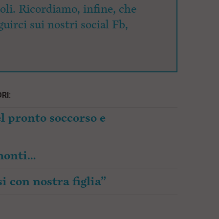
coli. Ricordiamo, infine, che
uirci sui nostri social Fb,
RI:
l pronto soccorso e
amonti…
i con nostra figlia”