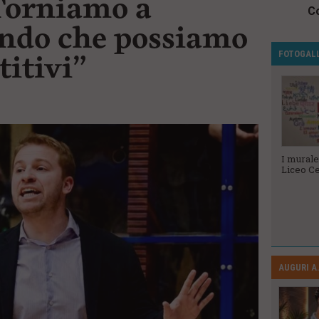
Torniamo a
Co
ndo che possiamo
FOTOGAL
itivi”
Veterani dello
Le Ugopiadi
I murale
Sport 2023
2023
Liceo Ce
AUGURI A.