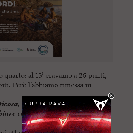
 quarto: al 15’ eravamo a 26 punti,
biti. Però l’abbiamo rimessa in
icosa, arrivata fino al possesso
biare completamente inerzia e
i attacchi per pareggiare o