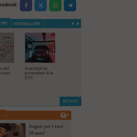
ndividi:
LERY
VIDEOGALLERY
s del
Scardigli ha
L'inaugurazione
Campiona
cioni
presentato Kia
della
Sociale A
EV3
concessionaria
Birindelli Bmw,
Mini e Bmw
Motorrad
ARCHIVIO
..
Auguri per i tuoi
18 anni!