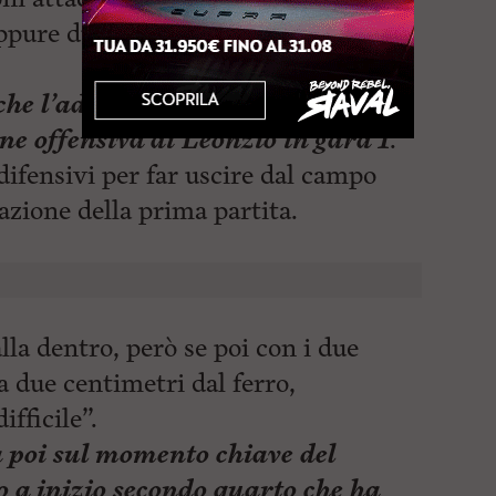
oppure due buone difese per avere
che l’adattamento tattico di
ne offensiva di Leonzio in gara 1
.
ifensivi per far uscire dal campo
tazione della prima
partita.
la dentro, però se poi con i due
a due centimetri dal ferro,
fficile”.
a poi sul momento chiave del
o a inizio secondo quarto che ha