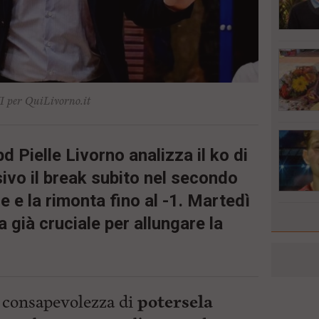
I per QuiLivorno.it
d Pielle Livorno analizza il ko di
ivo il break subito nel secondo
le e la rimonta fino al -1. Martedì
 già cruciale per allungare la
 consapevolezza di
potersela