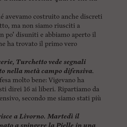
hé avevamo costruito anche discreti
otto, ma non siamo riusciti a
n po’ disuniti e abbiamo aperto il
e ha trovato il primo vero
serie, Turchetto vede segnali
to nella metà campo difensiva
.
fesa molto bene: Vigevano ha
ti direi 16 ai liberi. Ripartiamo da
ensivo, secondo me siamo stati più
risce a Livorno. Martedì il
to a spingere la Pielle in una