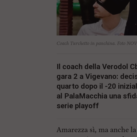
c
i
p
a
l
e
V
a
Coach Turchetto in panchina. Foto NOV
i
i
n
f
Il coach della Verodol Cb
o
gara 2 a Vigevano: decis
n
d
quarto dopo il -20 inizia
o
al PalaMacchia una sfida
serie playoff
Amarezza sì, ma anche la