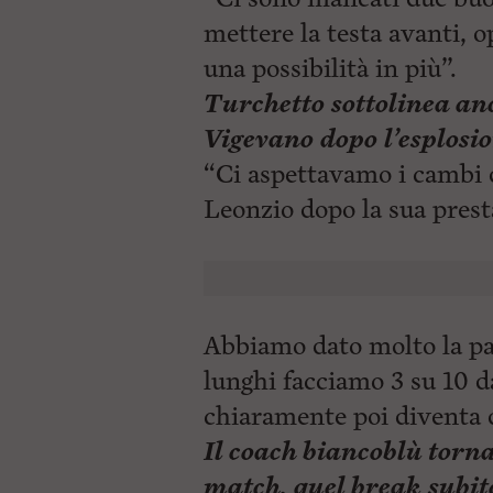
mettere la testa avanti, 
una possibilità in più”.
Turchetto sottolinea an
Vigevano dopo l’esplosio
“Ci aspettavamo i cambi d
Leonzio dopo la sua pres
Abbiamo dato molto la pal
lunghi facciamo 3 su 10 d
chiaramente poi diventa di
Il coach biancoblù torn
match, quel break subit