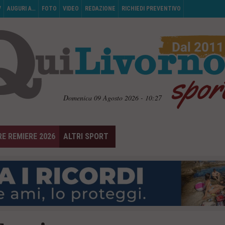
V
AUGURI A…
FOTO
VIDEO
REDAZIONE
RICHIEDI PREVENTIVO
Domenica 09 Agosto 2026 - 10:27
E REMIERE 2026
ALTRI SPORT