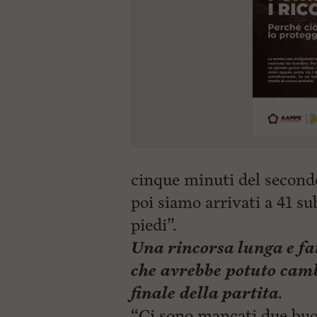
cinque minuti del secondo
poi siamo arrivati a 41 su
piedi”.
Una rincorsa lunga e fat
che avrebbe potuto cam
finale della partita
.
“Ci sono mancati due buon