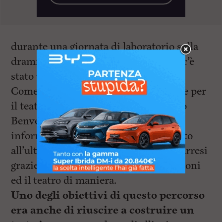
durante una giornata di laboratorio sulla
drammaturgia al termine della quale c’è
stato un incontro con Francesca
Comencini. altro incontro importante per
il teatro comico quello con Alessandro
Benvenuti. Infine sempre in maniera
informale alcuni allievi hanno assistito
all’ultima produzione di Emanuele Barresi
grazie al quale hanno incontrato Goldoni
ed il teatro di maniera.
Uno degli obiettivi di questo percorso
era anche di riuscire a costruire un