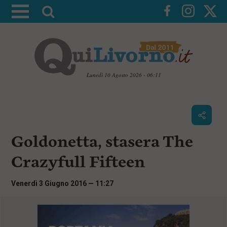
A
t
t
i
v
a
Lunedì 10 Agosto 2026 - 06:11
l
V
a
a
i
r
a
i
i
c
Goldonetta, stasera The
c
o
n
e
Crazyfull Fifteen
t
r
e
c
n
Venerdì 3 Giugno 2016 — 11:27
u
a
t
i
p
r