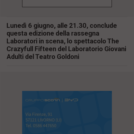
l
e
V
a
Lunedì 6 giugno, alle 21.30, conclude
i
questa edizione della rassegna
i
n
Laboratori in scena, lo spettacolo The
f
Crazyfull Fifteen del Laboratorio Giovani
o
n
Adulti del Teatro Goldoni
d
o