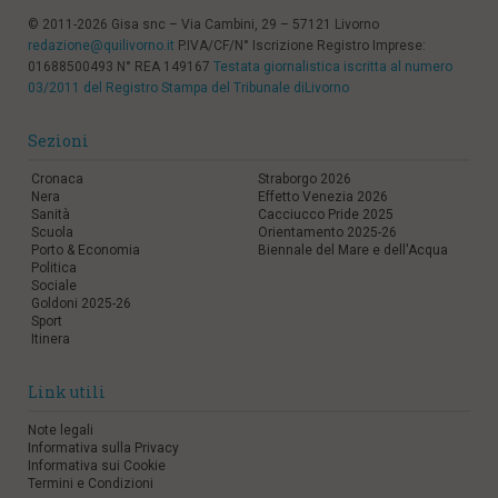
© 2011-2026 Gisa snc – Via Cambini, 29 – 57121 Livorno
redazione@quilivorno.it
P.IVA/CF/N° Iscrizione Registro Imprese:
01688500493 N° REA 149167
Testata giornalistica iscritta al numero
03/2011 del Registro Stampa del Tribunale diLivorno
Sezioni
Cronaca
Straborgo 2026
Nera
Effetto Venezia 2026
Sanità
Cacciucco Pride 2025
Scuola
Orientamento 2025-26
Porto & Economia
Biennale del Mare e dell'Acqua
Politica
Sociale
Goldoni 2025-26
Sport
Itinera
Link utili
Note legali
Informativa sulla Privacy
Informativa sui Cookie
Termini e Condizioni