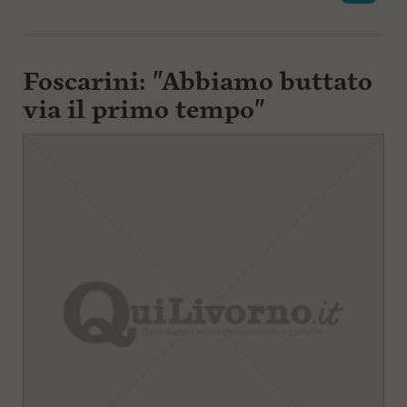
l
e
V
a
Foscarini: "Abbiamo buttato
i
i
via il primo tempo"
n
f
o
n
d
o