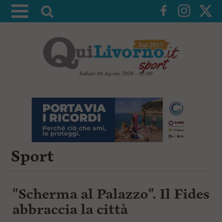
A
t
t
i
v
a
Sabato 08 Agosto 2026 - 05:09
l
V
a
a
i
r
a
i
i
c
c
o
n
Sport
e
t
r
e
c
n
u
a
"Scherma al Palazzo". Il Fides
t
i
abbraccia la città
p
r