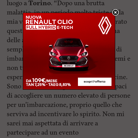
luogo a
Torino
. “Dopo una brutta
malattia, in un periodo molto triste della
mia vita, circa sette mesi fa ho incontrato
queste ragazze – racconta
Simona
, una
delle atlete – Quello che facciamo è
semplice, voghiamo con due tipologie di
imbarcazioni, una da 20 e una da 10 remi e
non tutte sono vittime della brutta
esperienza, semplicemente ci sono vicine.
Sono barche molto grandi e stabili, capaci
di accogliere un numero elevato di persone
per un’imbarcazione, proprio quello che
serviva ad incentivare lo spirito. Non mi
sarei mai aspettata di arrivare a
partecipare ad un evento