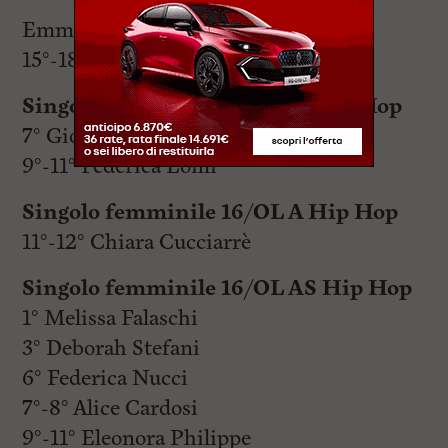
Emma Taccini
15°-18° Alessia Bello
Singolo femminile 12/15 AS Hip Hop
7° Giorgia Bandinelli
9°-11° Federica Lomi
Singolo femminile 16/OL A Hip Hop
11°-12° Chiara Cucciarrè
Singolo femminile 16/OL AS Hip Hop
1° Melissa Falaschi
3° Deborah Stefani
6° Federica Nucci
7°-8° Alice Cardosi
9°-11° Eleonora Philippe