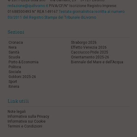
© 2011-2026 Gisa snc – Via Cambini, 29 – 57121 Livorno
redazione@quilivorno.it
P.IVA/CF/N° Iscrizione Registro Imprese:
01688500493 N° REA 149167
Testata giornalistica iscritta al numero
03/2011 del Registro Stampa del Tribunale diLivorno
Sezioni
Cronaca
Straborgo 2026
Nera
Effetto Venezia 2026
Sanità
Cacciucco Pride 2025
Scuola
Orientamento 2025-26
Porto & Economia
Biennale del Mare e dell'Acqua
Politica
Sociale
Goldoni 2025-26
Sport
Itinera
Link utili
Note legali
Informativa sulla Privacy
Informativa sui Cookie
Termini e Condizioni