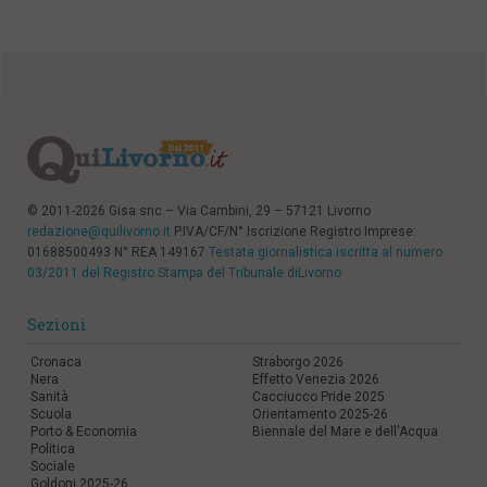
© 2011-2026 Gisa snc – Via Cambini, 29 – 57121 Livorno
redazione@quilivorno.it
P.IVA/CF/N° Iscrizione Registro Imprese:
01688500493 N° REA 149167
Testata giornalistica iscritta al numero
03/2011 del Registro Stampa del Tribunale diLivorno
Sezioni
Cronaca
Straborgo 2026
Nera
Effetto Venezia 2026
Sanità
Cacciucco Pride 2025
Scuola
Orientamento 2025-26
Porto & Economia
Biennale del Mare e dell'Acqua
Politica
Sociale
Goldoni 2025-26