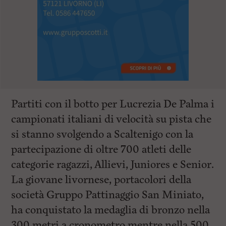
l
e
V
a
i
i
n
f
o
n
d
Partiti con il botto per Lucrezia De Palma i
o
campionati italiani di velocità su pista che
si stanno svolgendo a Scaltenigo con la
partecipazione di oltre 700 atleti delle
categorie ragazzi, Allievi, Juniores e Senior.
La giovane livornese, portacolori della
società Gruppo Pattinaggio San Miniato,
ha conquistato la medaglia di bronzo nella
300 metri a cronometro mentre nella 500