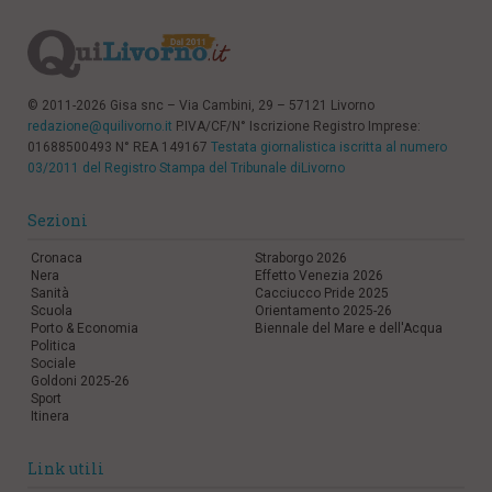
© 2011-2026 Gisa snc – Via Cambini, 29 – 57121 Livorno
redazione@quilivorno.it
P.IVA/CF/N° Iscrizione Registro Imprese:
01688500493 N° REA 149167
Testata giornalistica iscritta al numero
03/2011 del Registro Stampa del Tribunale diLivorno
Sezioni
Cronaca
Straborgo 2026
Nera
Effetto Venezia 2026
Sanità
Cacciucco Pride 2025
Scuola
Orientamento 2025-26
Porto & Economia
Biennale del Mare e dell'Acqua
Politica
Sociale
Goldoni 2025-26
Sport
Itinera
Link utili