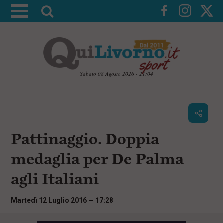
A
t
t
i
v
a
Sabato 08 Agosto 2026 - 21:04
l
V
a
a
i
r
a
i
i
c
Pattinaggio. Doppia
c
o
n
e
medaglia per De Palma
t
r
e
agli Italiani
c
n
u
a
t
Martedì 12 Luglio 2016 — 17:28
i
p
r