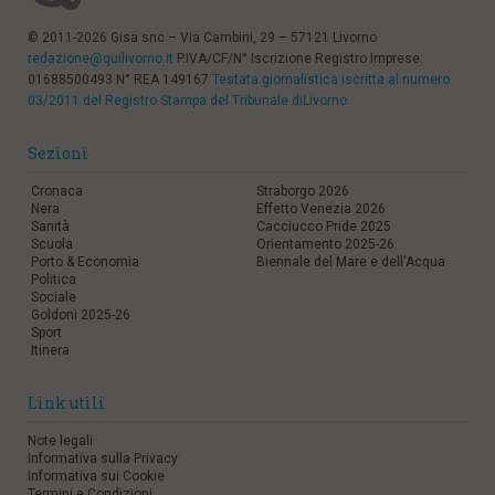
© 2011-2026 Gisa snc – Via Cambini, 29 – 57121 Livorno
redazione@quilivorno.it
P.IVA/CF/N° Iscrizione Registro Imprese:
01688500493 N° REA 149167
Testata giornalistica iscritta al numero
03/2011 del Registro Stampa del Tribunale diLivorno
Sezioni
Cronaca
Straborgo 2026
Nera
Effetto Venezia 2026
Sanità
Cacciucco Pride 2025
Scuola
Orientamento 2025-26
Porto & Economia
Biennale del Mare e dell'Acqua
Politica
Sociale
Goldoni 2025-26
Sport
Itinera
Link utili
Note legali
Informativa sulla Privacy
Informativa sui Cookie
Termini e Condizioni