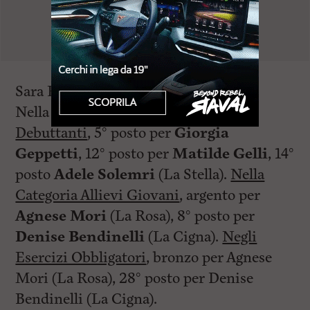
Sara Russo.
Nella
Categoria Allievi Giovani
Debuttanti
, 5° posto per
Giorgia
Geppetti
, 12° posto per
Matilde Gelli
, 14°
posto
Adele Solemri
(La Stella).
Nella
Categoria Allievi Giovani
, argento per
Agnese Mori
(La Rosa), 8° posto per
Denise Bendinelli
(La Cigna).
Negli
Esercizi Obbligatori
, bronzo per Agnese
Mori (La Rosa), 28° posto per Denise
Bendinelli (La Cigna).