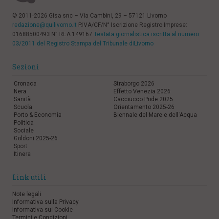
© 2011-2026 Gisa snc – Via Cambini, 29 – 57121 Livorno
redazione@quilivorno.it
P.IVA/CF/N° Iscrizione Registro Imprese:
01688500493 N° REA 149167
Testata giornalistica iscritta al numero
03/2011 del Registro Stampa del Tribunale diLivorno
Sezioni
Cronaca
Straborgo 2026
Nera
Effetto Venezia 2026
Sanità
Cacciucco Pride 2025
Scuola
Orientamento 2025-26
Porto & Economia
Biennale del Mare e dell'Acqua
Politica
Sociale
Goldoni 2025-26
Sport
Itinera
Link utili
Note legali
Informativa sulla Privacy
Informativa sui Cookie
Termini e Condizioni