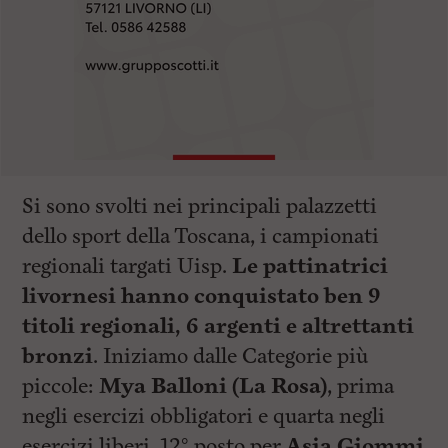
l
e
V
a
i
i
n
f
o
n
d
Si sono svolti nei principali palazzetti
o
dello sport della Toscana, i campionati
regionali targati Uisp.
Le pattinatrici
livornesi hanno conquistato ben 9
titoli regionali, 6 argenti e altrettanti
bronzi
. Iniziamo dalle Categorie più
piccole:
Mya Balloni (La Rosa)
, prima
negli esercizi obbligatori e quarta negli
esercizi liberi. 12° posto per
Asia Giommi