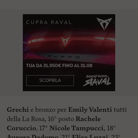
Grechi
e bronzo per
Emily Valenti
tutti
della La Rosa, 16° posto
Rachele
Coruccio
, 17°
Nicole Tampucci,
18°
Aurora Dadomo
, 21°
Elisa Luzzi
,23°