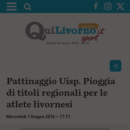
A
t
t
i
v
a
Sabato 08 Agosto 2026 - 09:12
l
V
a
a
i
r
a
i
i
c
Pattinaggio Uisp. Pioggia
c
o
n
e
di titoli regionali per le
t
r
e
atlete livornesi
c
n
u
a
t
Mercoledì 1 Giugno 2016 — 17:17
i
p
r