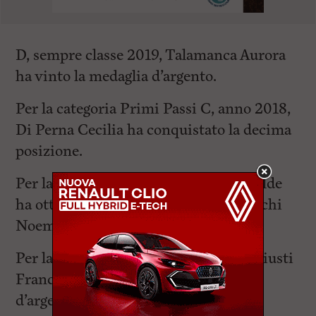
D, sempre classe 2019, Talamanca Aurora
ha vinto la medaglia d’argento.
Per la categoria Primi Passi C, anno 2018,
Di Perna Cecilia ha conquistato la decima
posizione.
Per la categoria 2018 B, Falciani Matilde
ha ottenuto la quinta posizione e Cocchi
Noemi la quattordicesima.
Per la categoria Primi Passi B 2017, Giusti
Franca Stella ha vinto la medaglia
d’argento, mentre Giannelli Greta ha