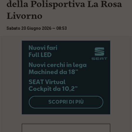
della Polisportiva La Rosa
i
n
Livorno
c
i
p
Sabato 20 Giugno 2026 — 08:53
a
l
i
V
a
i
a
l
M
e
n
ù
P
r
i
n
c
i
p
a