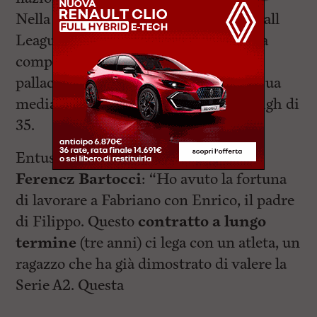
Nella EYBL (European Youth Basketball
League), la principale e più prestigiosa
competizione internazionale di
pallacanestro giovanile in Europa, la sua
media punti è astata di 22,2 con un high di
35.
Entusiasta
l’Amministratore Delegato
Ferencz Bartocci
: “Ho avuto la fortuna
di lavorare a Fabriano con Enrico, il padre
di Filippo. Questo
contratto a lungo
termine
(tre anni) ci lega con un atleta, un
ragazzo che ha già dimostrato di valere la
Serie A2. Questa