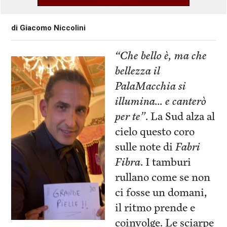
di
Giacomo Niccolini
“Che bello è, ma che
bellezza il
PalaMacchia si
illumina… e canterò
per te”
. La Sud alza al
cielo questo coro
sulle note di
Fabri
Fibra
. I tamburi
rullano come se non
ci fosse un domani,
il ritmo prende e
coinvolge. Le sciarpe