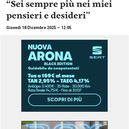
“Sei sempre più nei miei
i
n
pensieri e desideri”
c
i
p
Giovedì 18 Dicembre 2025 — 12:05
a
l
i
V
a
i
a
l
M
e
n
ù
P
r
i
n
c
i
p
a