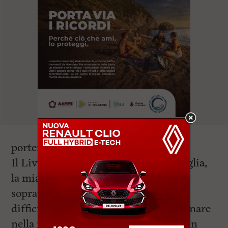
porterò sempre dentro.
Il Livorno è sempre stato la mia famiglia,
la mia casa, nei momenti belli ma
soprattutto anche nei momenti più
difficili… Quest’anno è stato come tornare
nella mia vecchia casa, come tornare in