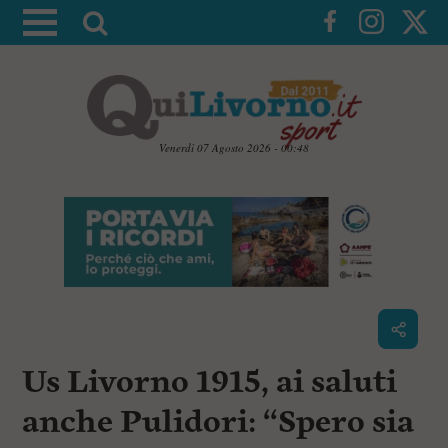
A
t
t
i
v
a
Venerdì 07 Agosto 2026 - 00:48
l
V
a
a
i
r
a
i
i
c
c
o
n
e
t
r
e
c
n
Us Livorno 1915, ai saluti
u
a
t
i
anche Pulidori: “Spero sia
p
r