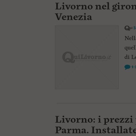
Livorno nel giron
c
i
Venezia
p
a
l
[
e
V
Nell
a
quel
i
i
di L
n
f
9
o
n
d
o
Livorno: i prezzi
Parma. Installate