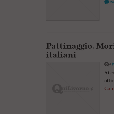
24
Pattinaggio. Mori
italiani
[
Ai c
otti
Cont