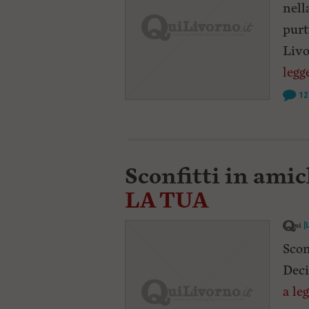
nell
purt
Livo
legg
12
Sconfitti in amic
LA TUA
[
Scon
Deci
a le