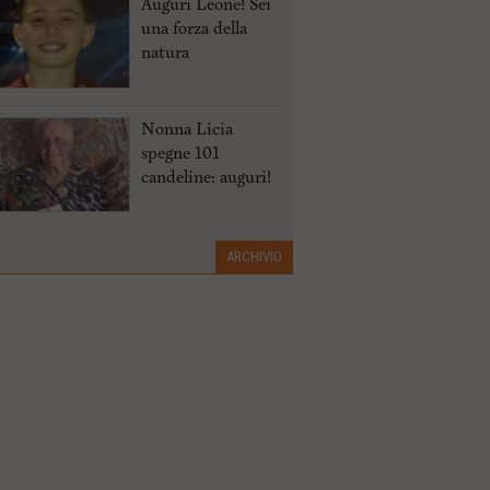
Auguri Leone! Sei
una forza della
natura
Nonna Licia
spegne 101
candeline: auguri!
ARCHIVIO