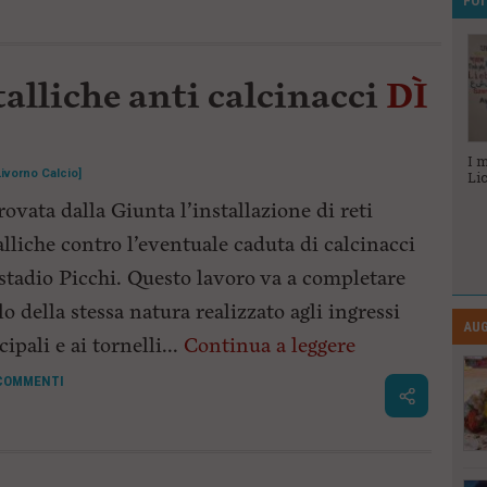
FO
talliche anti calcinacci
DÌ
Veterani dello
Le Ugopiadi
I 
Livorno Calcio]
Sport 2023
2023
Li
ovata dalla Giunta l’installazione di reti
lliche contro l’eventuale caduta di calcinacci
 stadio Picchi. Questo lavoro va a completare
lo della stessa natura realizzato agli ingressi
AUG
cipali e ai tornelli...
Continua a leggere
COMMENTI