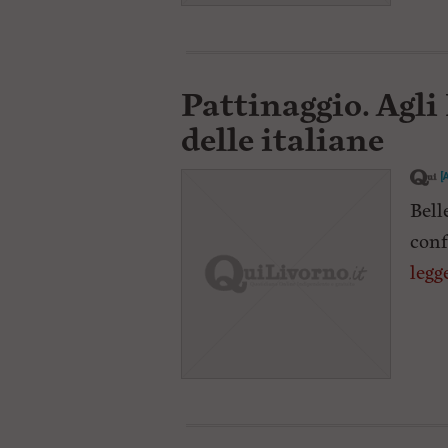
Pattinaggio. Agl
delle italiane
[
Bell
conf
legg