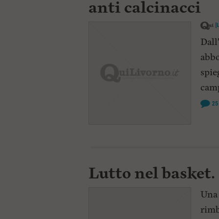
anti calcinacci
[
Dall
abbo
spie
camp
25
Lutto nel basket.
Una 
rimb