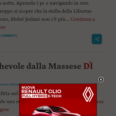
a notte. Aprendo i pc e navigando in rete
roppo si scopre che la stella della Libertas
rno, Abdul Jeelani non c'è più...
Continua a
ere
COMMENTI
hevole dalla Massese
DÌ
Livorno Calcio]
fitta nel test per la squadra di Foscarini.
de una rete dell'ex amaranto Biasci ...
Continua
ggere