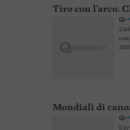
Tiro con l'arco. 
[
L'at
conq
2016
Mondiali di cano
[
L’av