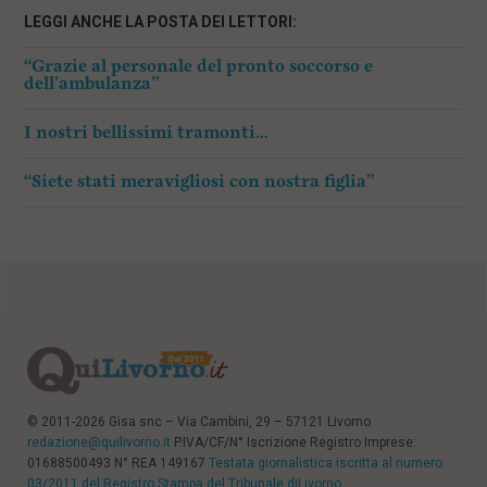
LEGGI ANCHE LA POSTA DEI LETTORI:
“Grazie al personale del pronto soccorso e
dell’ambulanza”
I nostri bellissimi tramonti…
“Siete stati meravigliosi con nostra figlia”
© 2011-2026 Gisa snc – Via Cambini, 29 – 57121 Livorno
redazione@quilivorno.it
P.IVA/CF/N° Iscrizione Registro Imprese:
01688500493 N° REA 149167
Testata giornalistica iscritta al numero
03/2011 del Registro Stampa del Tribunale diLivorno