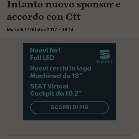
Intanto nuovo sponsor e
i
n
accordo con Ctt
c
i
p
Martedì 17 Ottobre 2017 — 18:14
a
l
i
V
a
i
a
l
M
e
n
ù
P
r
i
n
c
i
p
a