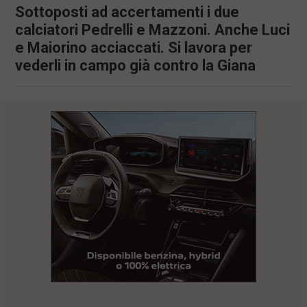
Sottoposti ad accertamenti i due
l
e
calciatori Pedrelli e Mazzoni. Anche Luci
V
e Maiorino acciaccati. Si lavora per
a
i
vederli in campo già contro la Giana
i
n
f
o
n
d
o