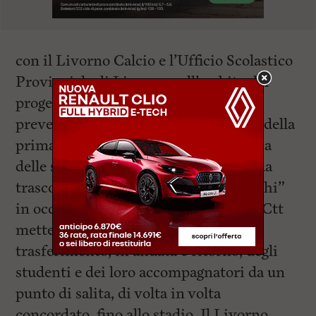
con il Livorno Calcio e l’Ufficio Scolastico
Provinciale di Livorno nell’ambito del
progetto “Classi in Campo” che
prevede una visita di alcuni giocatori della
prima squadra presso la sede scolastica
delle scuole coinvolte e una giornata da
trascorrere allo stadio “Armando Picchi”
in occasione di una partita casalinga. Ctt
metterà a disposizione un bus per il
trasferimento, in andata e ritorno, degli
studenti e dei loro accompagnatori da un
punto di salita, di volta in volta
concordato, fino allo stadio. Il Livorno