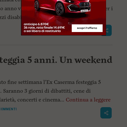
io anno verrà inaugurata la nuova palestra per i
zzi disabili...
Continua a leggere
teggia 5 anni. Un weekend
to fine settimana l'Ex Caserma festeggia 5
. Saranno 3 giorni di dibattiti, cene di
darietà, concerti e cinema...
Continua a leggere
COMMENTI