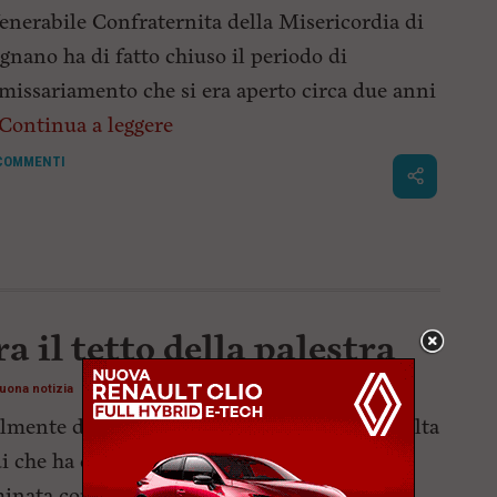
enerabile Confraternita della Misericordia di
gnano ha di fatto chiuso il periodo di
issariamento che si era aperto circa due anni
Continua a leggere
COMMENTI
a il tetto della palestra
uona notizia
lmente dopo circa un anno e mezzo di raccolta
i che ha coinvolto molti artisti livornesi
inata con il bellissimo evento al Goldoni di