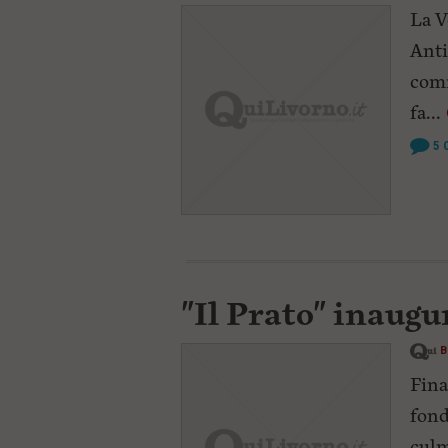
La V
Anti
comm
fa...
5
"Il Prato" inaugur
B
Fina
fond
culm