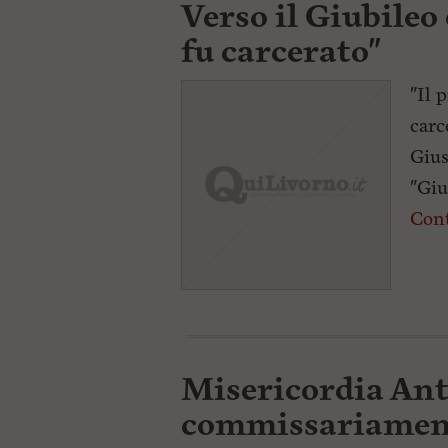
Verso il Giubileo
fu carcerato"
"Il 
carc
Gius
"Giu
Cont
Misericordia Ant
commissariamen