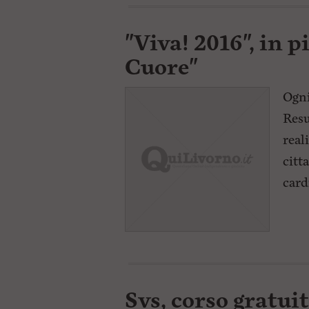
"Viva! 2016", in p
Cuore"
Ogni
Resu
real
citt
card
Svs, corso gratui