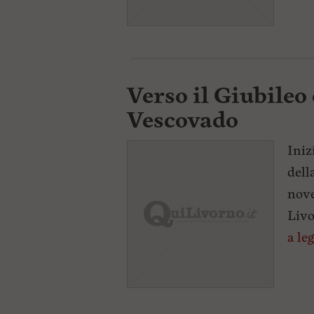
Verso il Giubileo
Vescovado
Iniz
dell
nove
Livo
a le