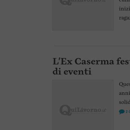
iniz
raga
L'Ex Caserma fes
di eventi
Ques
anni
soli
2