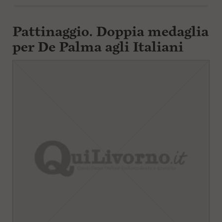
l
e
V
Pattinaggio. Doppia medaglia
a
i
per De Palma agli Italiani
i
n
f
o
n
d
o