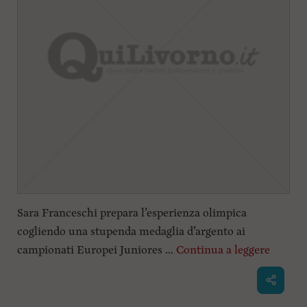
i
n
c
i
p
a
l
i
V
a
i
a
l
M
e
n
ù
P
Sara Franceschi prepara l’esperienza olimpica
r
cogliendo una stupenda medaglia d’argento ai
i
n
campionati Europei Juniores ...
Continua a leggere
c
i
p
a